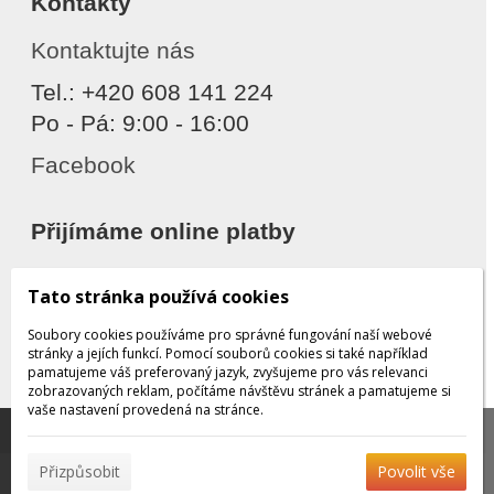
Kontakty
Kontaktujte nás
Tel.: +420 608 141 224
Po - Pá: 9:00 - 16:00
Facebook
Přijímáme online platby
Tato stránka používá cookies
Soubory cookies používáme pro správné fungování naší webové
stránky a jejích funkcí. Pomocí souborů cookies si také například
pamatujeme váš preferovaný jazyk, zvyšujeme pro vás relevanci
zobrazovaných reklam, počítáme návštěvu stránek a pamatujeme si
Děkujeme za důvěru
vaše nastavení provedená na stránce.
Tato stránka používá soubory cookies, které nám
pomáhají poskytovat služby. Používáním našich služeb
✖
Přizpůsobit
Povolit vše
vyjadřujete souhlas s používáním souborů cookies.
Více
© 2026 WEXBO |
www.wexbo.com
|
Přihlásit