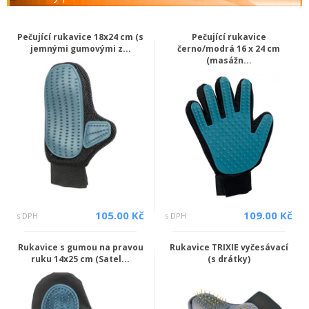
Pečující rukavice 18x24 cm (s
Pečující rukavice
jemnými gumovými z...
černo/modrá 16 x 24 cm
(masážn...
105.00 Kč
109.00 Kč
s DPH
s DPH
Rukavice s gumou na pravou
Rukavice TRIXIE vyčesávací
ruku 14x25 cm (Satel...
(s drátky)