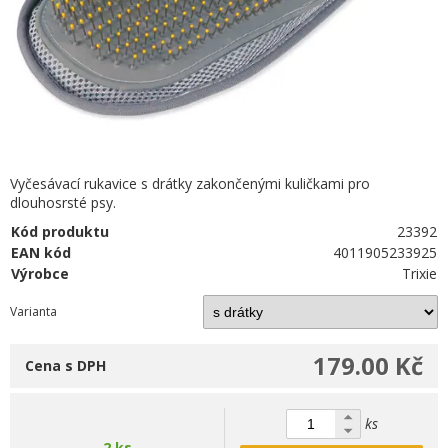
Vyčesávací rukavice s drátky zakončenými kuličkami pro
dlouhosrsté psy.
Kód produktu
23392
EAN kód
4011905233925
Výrobce
Trixie
Varianta
179.00 Kč
Cena s DPH
ks
2 ks