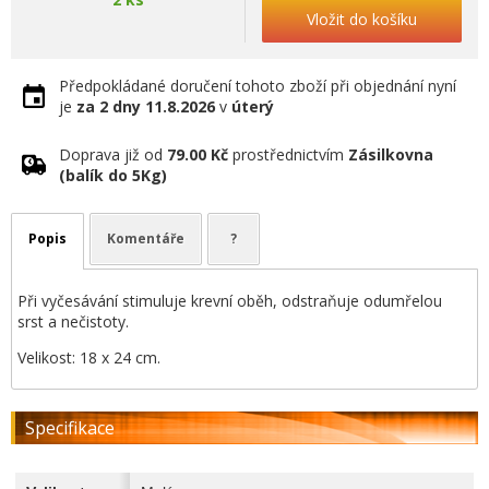
Vložit do košíku
Předpokládané doručení tohoto zboží při objednání nyní
je
za 2 dny
11.8.2026
v
úterý
Doprava již od
79.00 Kč
prostřednictvím
Zásilkovna
(balík do 5Kg)
Popis
Komentáře
?
Při vyčesávání stimuluje krevní oběh, odstraňuje odumřelou
srst a nečistoty.
Velikost: 18 x 24 cm.
Specifikace