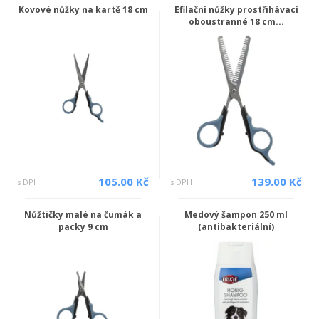
Kovové nůžky na kartě 18 cm
Efilační nůžky prostřihávací
oboustranné 18 cm...
105.00 Kč
139.00 Kč
s DPH
s DPH
Nůžtičky malé na čumák a
Medový šampon 250 ml
packy 9 cm
(antibakteriální)