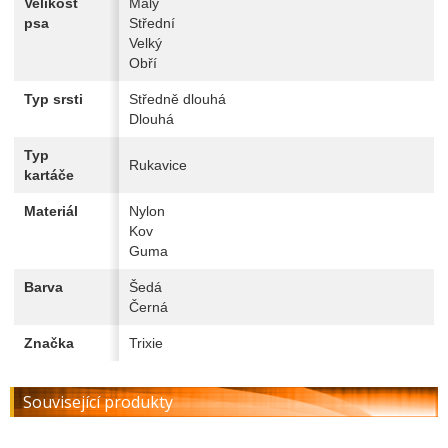
Velikost
Malý
psa
Střední
Velký
Obří
Typ srsti
Středně dlouhá
Dlouhá
Typ
Rukavice
kartáče
Materiál
Nylon
Kov
Guma
Barva
Šedá
Černá
Značka
Trixie
Související produkty