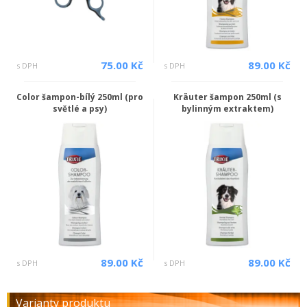
75.00 Kč
89.00 Kč
s DPH
s DPH
Color šampon-bílý 250ml (pro
Kräuter šampon 250ml (s
světlé a psy)
bylinným extraktem)
89.00 Kč
89.00 Kč
s DPH
s DPH
Varianty produktu