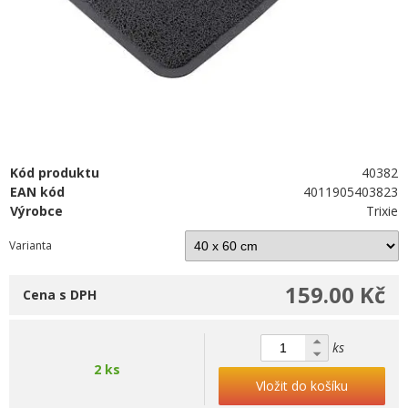
Kód produktu
40382
EAN kód
4011905403823
Výrobce
Trixie
Varianta
159.00 Kč
Cena s DPH
ks
2 ks
Vložit do košíku