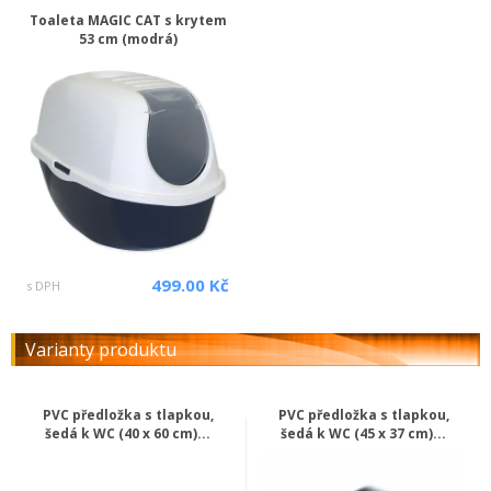
Toaleta MAGIC CAT s krytem
53 cm (modrá)
499.00 Kč
s DPH
Varianty produktu
PVC předložka s tlapkou,
PVC předložka s tlapkou,
šedá k WC (40 x 60 cm)...
šedá k WC (45 x 37 cm)...