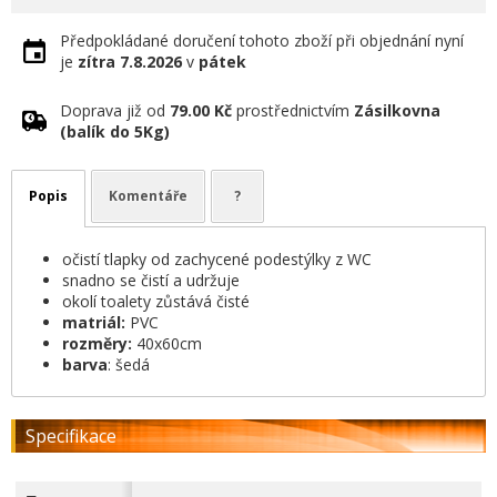
Předpokládané doručení tohoto zboží při objednání nyní
je
zítra
7.8.2026
v
pátek
Doprava již od
79.00 Kč
prostřednictvím
Zásilkovna
(balík do 5Kg)
Popis
Komentáře
?
očistí tlapky od zachycené podestýlky z WC
snadno se čistí a udržuje
okolí toalety zůstává čisté
matriál:
PVC
rozměry:
40x60cm
barva
: šedá
Specifikace