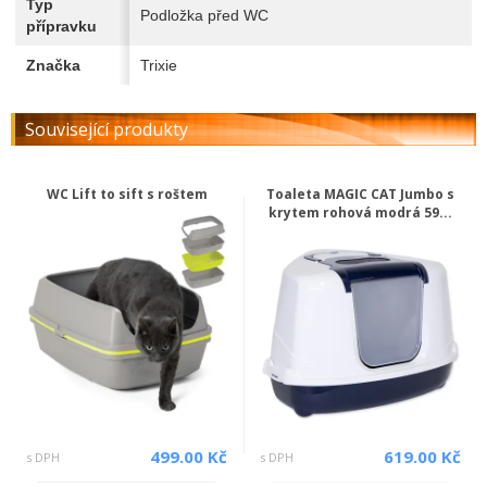
Typ
Podložka před WC
přípravku
Značka
Trixie
Související produkty
WC Lift to sift s roštem
Toaleta MAGIC CAT Jumbo s
krytem rohová modrá 59...
499.00 Kč
619.00 Kč
s DPH
s DPH