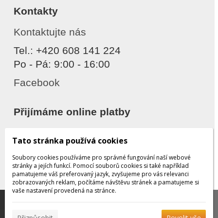
Kontakty
Kontaktujte nás
Tel.: +420 608 141 224
Po - Pá: 9:00 - 16:00
Facebook
Přijímáme online platby
Tato stránka používá cookies
Soubory cookies používáme pro správné fungování naší webové
stránky a jejích funkcí. Pomocí souborů cookies si také například
pamatujeme váš preferovaný jazyk, zvyšujeme pro vás relevanci
zobrazovaných reklam, počítáme návštěvu stránek a pamatujeme si
Děkujeme za důvěru
vaše nastavení provedená na stránce.
Tato stránka používá soubory cookies, které nám
pomáhají poskytovat služby. Používáním našich služeb
✖
Přizpůsobit
Povolit vše