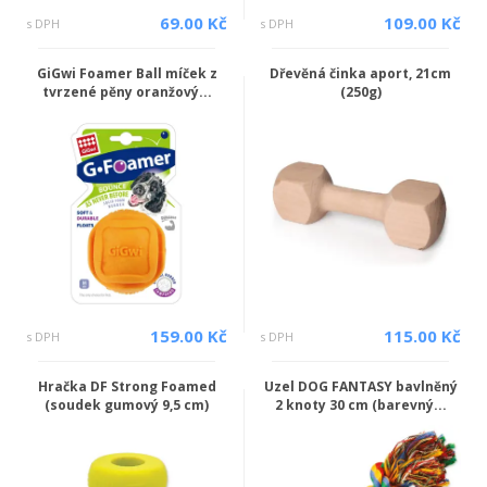
69.00 Kč
109.00 Kč
s DPH
s DPH
GiGwi Foamer Ball míček z
Dřevěná činka aport, 21cm
tvrzené pěny oranžový...
(250g)
159.00 Kč
115.00 Kč
s DPH
s DPH
Hračka DF Strong Foamed
Uzel DOG FANTASY bavlněný
(soudek gumový 9,5 cm)
2 knoty 30 cm (barevný...