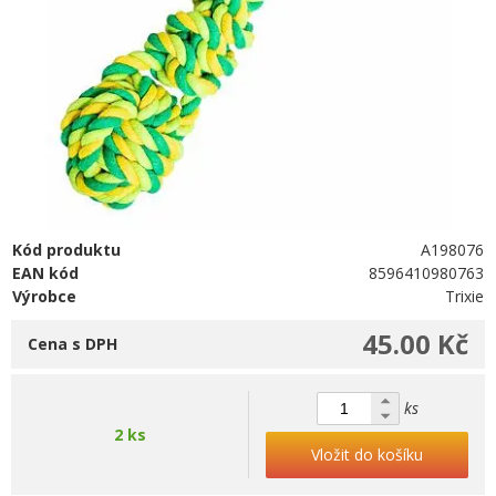
Kód produktu
A198076
EAN kód
8596410980763
Výrobce
Trixie
45.00 Kč
Cena s DPH
ks
2 ks
Vložit do košíku