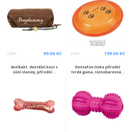
99.00 Kč
199.00 Kč
s DPH
s DPH
Antibakt. dentální kost s
DentaFun činka přírodní
vůní slaniny, přírodní...
tvrdá guma, různobarevná...