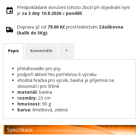
Předpokládané doručení tohoto zboží při objednání nyní
je
za 3 dny
10.8.2026
v
pondělí
Doprava již od
79.00 Kč
prostřednictvím
Zásilkovna
(balík do 5Kg)
Popis
Komentáře
?
přetahovadlo pro psy
podpoří aktivní hru potřebnou k výcviku
vhodná hračka pro výcvik, bavlna je příjemná na
skousnutí i pro štěně
materiál:
bavlna
rozměry:
23 cm
hmotnost:
90 g
barva:
limetková, zelená
Specifikace