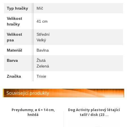
Typ hračky
Míč
Velikost
41 cm
hračky
Velikost
Střední
psa
Velký
Materiál
Bavlna
Barva
Žlutá
Zelená
Značka
Trixie
Související produkty
Preydummy, ø 6 × 14 cm,
Dog Activity plastový létající
hnědá
talíř / disk (23 ...