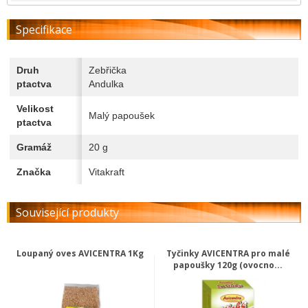
Specifikace
Druh
Zebřička
ptactva
Andulka
Velikost
Malý papoušek
ptactva
Gramáž
20 g
Značka
Vitakraft
Související produkty
Loupaný oves AVICENTRA 1Kg
Tyčinky AVICENTRA pro malé
papoušky 120g (ovocno...