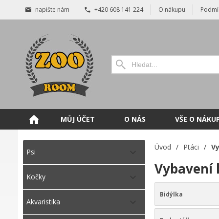
napište nám
+420 608 141 224
O nákupu
Podmí
MŮJ ÚČET
O NÁS
VŠE O NÁKU
Úvod
/
Ptáci
/
Vy
Psi
Vybavení 
Kočky
Bidýlka
Akvaristika