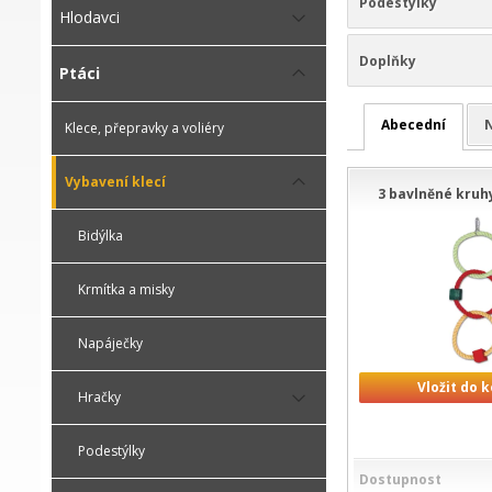
Podestýlky
Hlodavci
Doplňky
Ptáci
Abecední
N
Klece, přepravky a voliéry
Vybavení klecí
3 bavlněné kruh
Bidýlka
Krmítka a misky
Napáječky
Vložit do 
Hračky
Podestýlky
Dostupnost