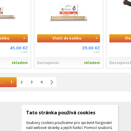
košíku
Vložit do košíku
Vlo
45.00 Kč
39.00 Kč
s DPH
s DPH
skladem
Dostupnost
skladem
Dostupnos
...
1
2
3
4
Tato stránka používá cookies
Kontakty
Kontaktujte nás
Soubory cookies používáme pro správné fungování
naší webové stránky a jejích funkcí. Pomocí souborů
Tel.: +420 608 141 224