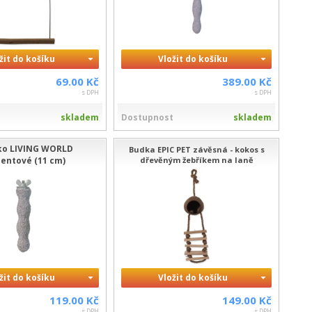
žit do košíku
Vložit do košíku
69.00 Kč
389.00 Kč
s DPH
s DPH
t
skladem
Dostupnost
skladem
ko LIVING WORLD
Budka EPIC PET závěsná - kokos s
entové (11 cm)
dřevěným žebříkem na laně
žit do košíku
Vložit do košíku
119.00 Kč
149.00 Kč
s DPH
s DPH