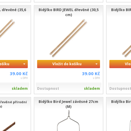
 dřevěné (35,6
Bidýlko BIRD JEWEL dřevěné (30,5
Bidýlko BI
cm)
košíku
Vložit do košíku
Vlo
39.00 Kč
39.00 Kč
s DPH
s DPH
skladem
Dostupnost
skladem
Dostupnos
Bidýlko Bird Jewel závěsné 27cm
Bidýlko Bi
dřevěné přírodní
m)
(M)