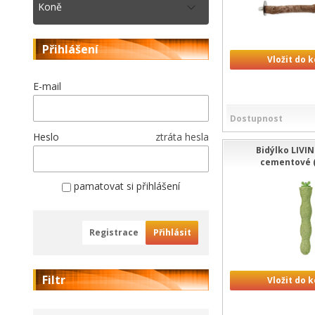
Koně
Přihlášení
Vložit do 
E-mail
Dostupnost
Heslo
ztráta hesla
Bidýlko LIV
cementové (
pamatovat si přihlášení
Registrace
Přihlásit
Filtr
Vložit do 