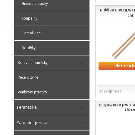
Hnízda a budky
Bidýlko BIRD JEWEL
cm)
Koupelny
Čištění klecí
Doplňky
Krmiva a pamlsky
Vložit do 
Péče o zvíře
Dostupnost
Venkovní ptactvo
Bidýlko BIRD JEWEL 
Teraristika
(20 c
Zahradní jezírka