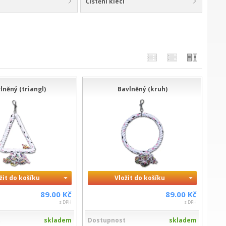
Čištění klecí
lněný (triangl)
Bavlněný (kruh)
žit do košíku
Vložit do košíku
89.00 Kč
89.00 Kč
s DPH
s DPH
t
skladem
Dostupnost
skladem