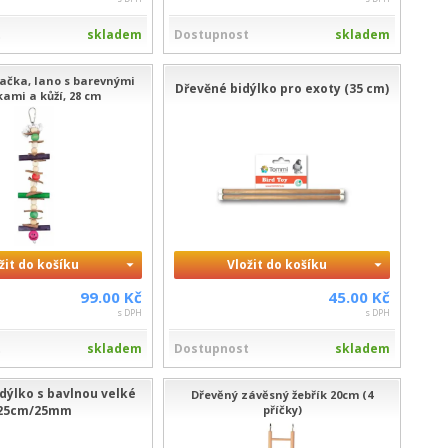
t
skladem
Dostupnost
skladem
ačka, lano s barevnými
Dřevěné bidýlko pro exoty (35 cm)
kami a kůží, 28 cm
žit do košíku
Vložit do košíku
99.00 Kč
45.00 Kč
s DPH
s DPH
t
skladem
Dostupnost
skladem
dýlko s bavlnou velké
Dřevěný závěsný žebřík 20cm (4
25cm/25mm
příčky)