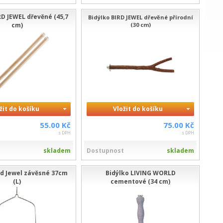
RD JEWEL dřevěné (45,7
Bidýlko BIRD JEWEL dřevěné přírodní
cm)
(30 cm)
žit do košíku
Vložit do košíku
55.00 Kč
75.00 Kč
s DPH
s DPH
t
skladem
Dostupnost
skladem
rd Jewel závěsné 37cm
Bidýlko LIVING WORLD
(L)
cementové (34 cm)