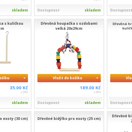
skladem
Dostupnost
skladem
Dostupnos
a s kuličkou
Dřevěná houpačka s ozdobami
Dřevěná hr
cm
velká 20x29cm
kulič
košíku
Vložit do košíku
Vlo
35.00 Kč
189.00 Kč
s DPH
s DPH
skladem
Dostupnost
skladem
Dostupnos
Dřevěné bi
o exoty (30 cm)
Dřevěné bidýlko pro exoty (25 cm)