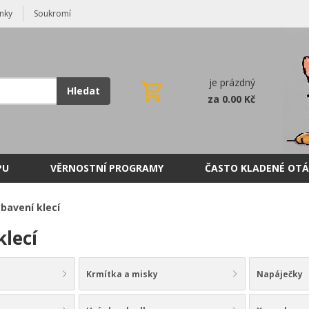
nky
Soukromí
je prázdný
Hledat
za 0.00 Kč
PU
VĚRNOSTNÍ PROGRAMY
ČASTO KLADENÉ OTÁ
bavení klecí
klecí
Krmítka a misky
Napáječky