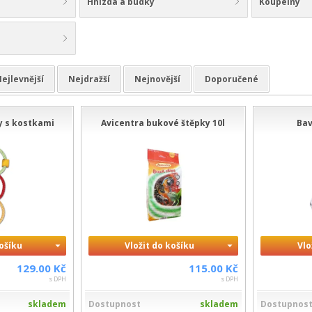
Hnízda a budky
Koupelny
ejlevnější
Nejdražší
Nejnovější
Doporučené
y s kostkami
Avicentra bukové štěpky 10l
Bav
košíku
Vložit do košíku
Vlo
129.00 Kč
115.00 Kč
s DPH
s DPH
skladem
Dostupnost
skladem
Dostupnos