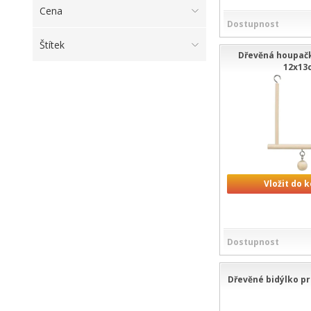
Cena
Dostupnost
Štítek
Dřevěná houpačk
12x13
Vložit do 
Dostupnost
Dřevěné bidýlko pr