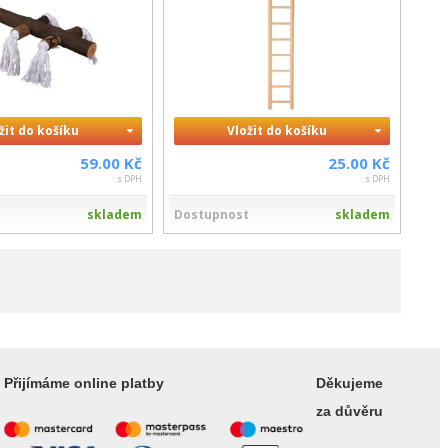
žit do košíku
Vložit do košíku
59.00 Kč
25.00 Kč
s DPH
s DPH
t
skladem
Dostupnost
skladem
Přijímáme online platby
Děkujeme
za důvěru