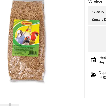
Výrobce
39.00 Kč
Cena s 
Před
dny
Dopr
5Kg