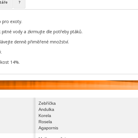
táře
?
 pro exoty.
k pitné vody a zkrmujte dle potřeby ptáků.
ávejte denně přiměřené množství.
.
hkost 14%.
Zebříčka
Andulka
Korela
Rosela
Agapornis