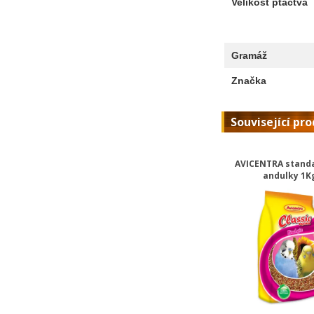
Velikost ptactva
Gramáž
Značka
Související pr
AVICENTRA stand
andulky 1K