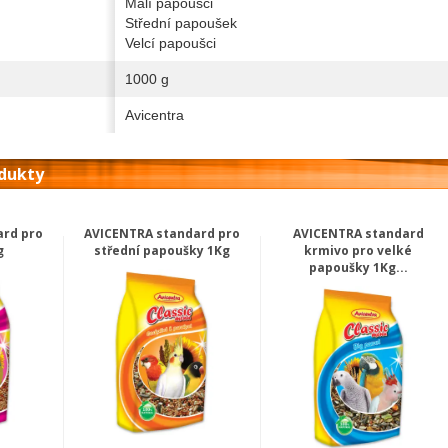
Malí papoušci
Střední papoušek
Velcí papoušci
1000 g
Avicentra
odukty
ard pro
AVICENTRA standard pro
AVICENTRA standard
g
střední papoušky 1Kg
krmivo pro velké
papoušky 1Kg...