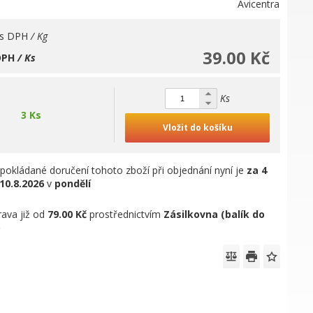
Avicentra
s DPH
/ Kg
39.00 Kč
DPH
/ Ks
Ks
3 Ks
Vložit do košíku
pokládané doručení tohoto zboží při objednání nyní je
za 4
10.8.2026
v
pondělí
ava již od
79.00 Kč
prostřednictvím
Zásilkovna (balík do
)