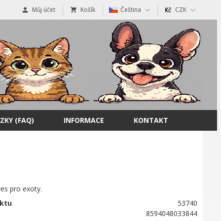
Můj účet
Košík
Čeština
CZK
ZKY (FAQ)
INFORMACE
KONTAKT
es pro exoty.
ktu
53740
8594048033844