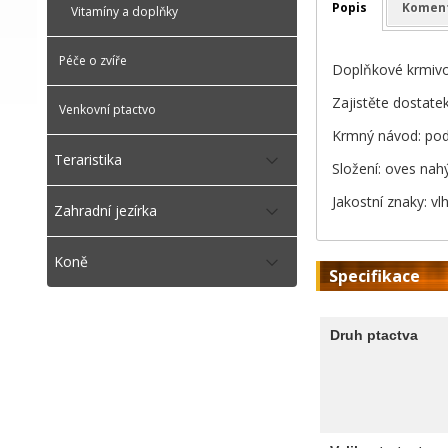
Popis
Komen
Vitamíny a doplňky
Péče o zvíře
Doplňkové krmivo
Zajistěte dostate
Venkovní ptactvo
Krmný návod: pod
Teraristika
Složení: oves nahý
Jakostní znaky: vl
Zahradní jezírka
Koně
Specifikace
Druh ptactva