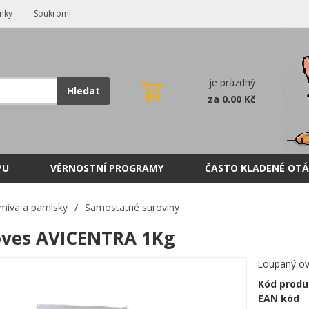
nky
Soukromí
je prázdný
Hledat
za 0.00 Kč
PU
VĚRNOSTNÍ PROGRAMY
ČASTO KLADENÉ OTÁ
miva a pamlsky
/
Samostatné suroviny
oves AVICENTRA 1Kg
Loupaný ov
Kód produ
EAN kód