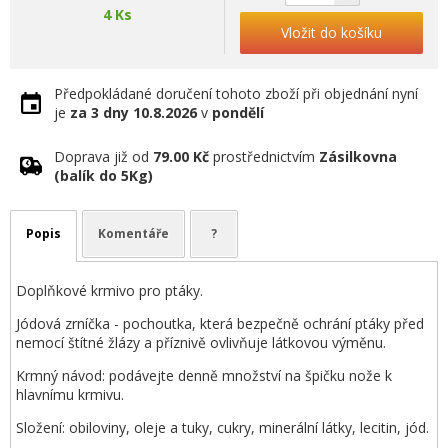
4 Ks
Vložit do košíku
Předpokládané doručení tohoto zboží při objednání nyní
je
za 3 dny
10.8.2026
v
pondělí
Doprava již od
79.00 Kč
prostřednictvím
Zásilkovna
(balík do 5Kg)
Popis
Komentáře
?
Doplňkové krmivo pro ptáky.
Jódová zrníčka - pochoutka, která bezpečně ochrání ptáky před
nemocí štítné žlázy a příznivě ovlivňuje látkovou výměnu.
Krmný návod: podávejte denně množství na špičku nože k
hlavnímu krmivu.
Složení: obiloviny, oleje a tuky, cukry, minerální látky, lecitin, jód.