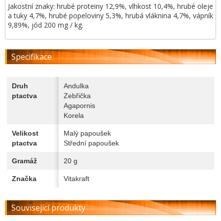
Jakostní znaky: hrubé proteiny 12,9%, vlhkost 10,4%, hrubé oleje
a tuky 4,7%, hrubé popeloviny 5,3%, hrubá vláknina 4,7%, vápník
9,89%, jód 200 mg / kg.
Specifikace
Druh
Andulka
ptactva
Zebřička
Agapornis
Korela
Velikost
Malý papoušek
ptactva
Střední papoušek
Gramáž
20 g
Značka
Vitakraft
Související produkty