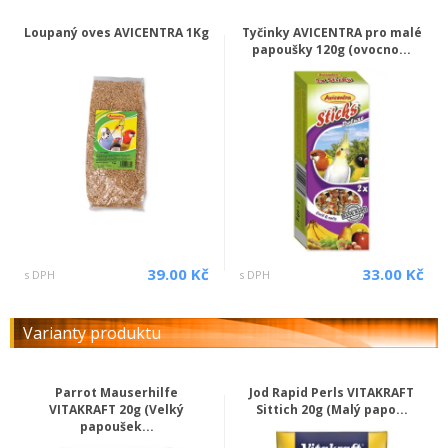
Loupaný oves AVICENTRA 1Kg
Tyčinky AVICENTRA pro malé
papoušky 120g (ovocno...
39.00 Kč
33.00 Kč
s DPH
s DPH
Varianty produktu
Parrot Mauserhilfe
Jod Rapid Perls VITAKRAFT
VITAKRAFT 20g (Velký
Sittich 20g (Malý papo...
papoušek...