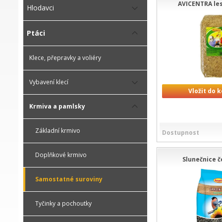
AVICENTRA le
Hlodavci
Ptáci
Klece, přepravky a voliéry
Vybavení klecí
Vložit do 
Krmiva a pamlsky
Základní krmivo
Dostupnost
Doplňkové krmivo
Slunečnice č
Samostatné suroviny
Tyčinky a pochoutky