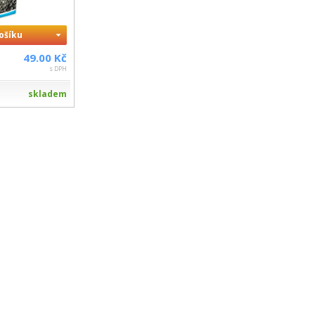
košíku
49.00 Kč
s DPH
skladem