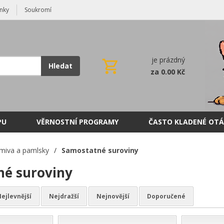
nky
Soukromí
je prázdný
Hledat
za 0.00 Kč
PU
VĚRNOSTNÍ PROGRAMY
ČASTO KLADENÉ OTÁ
miva a pamlsky
/
Samostatné suroviny
é suroviny
ejlevnější
Nejdražší
Nejnovější
Doporučené