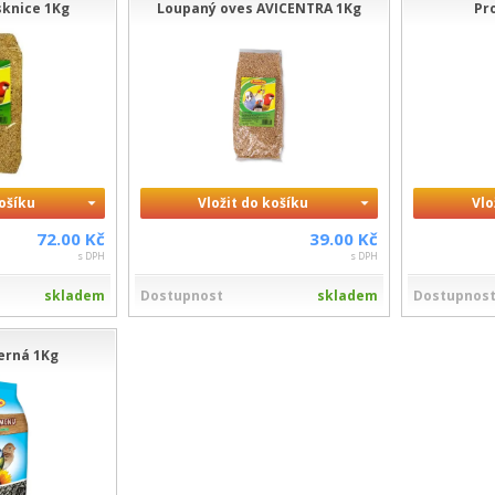
sknice 1Kg
Loupaný oves AVICENTRA 1Kg
Pro
košíku
Vložit do košíku
Vlo
72.00 Kč
39.00 Kč
s DPH
s DPH
skladem
Dostupnost
skladem
Dostupnos
erná 1Kg