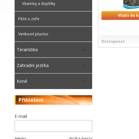
Vitamíny a doplňky
Vložit do 
Péče o zvíře
Venkovní ptactvo
Dostupnost
Teraristika
Zahradní jezírka
Koně
Přihlášení
E-mail
Heslo
ztráta hesla