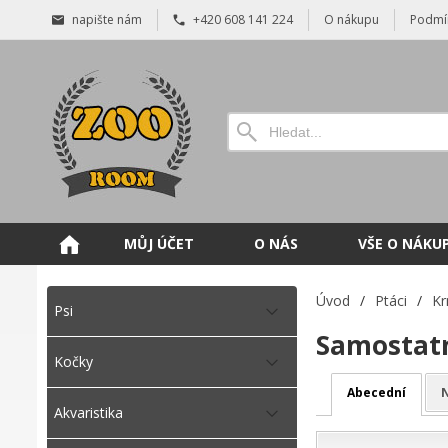
napište nám
+420 608 141 224
O nákupu
Podmí
MŮJ ÚČET
O NÁS
VŠE O NÁKU
Úvod
/
Ptáci
/
Kr
Psi
Samostatn
Kočky
Abecední
N
Akvaristika