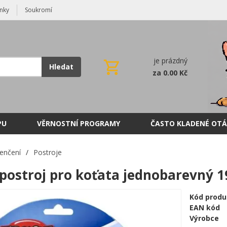
nky
Soukromí
je prázdný
Hledat
za 0.00 Kč
PU
VĚRNOSTNÍ PROGRAMY
ČASTO KLADENÉ OTÁ
enčení
/
Postroje
postroj pro koťata jednobarevný
Kód produ
EAN kód
Výrobce