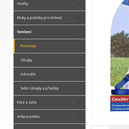
Hračky
Misky a potřeby pro krmení
Venčení
Postroje
Obojky
Adresáře
Svíticí obojky a přívěšky
Péče o zvíře
Antiparazitika