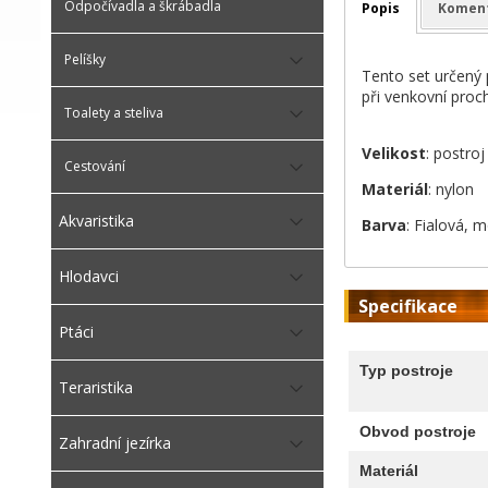
Odpočívadla a škrábadla
Popis
Komen
Pelíšky
Tento set určený 
při venkovní proc
Toalety a steliva
Velikost
: postro
Cestování
Materiál
: nylon
Akvaristika
Barva
: Fialová, 
Hlodavci
Specifikace
Ptáci
Typ postroje
Teraristika
Obvod postroje
Zahradní jezírka
Materiál