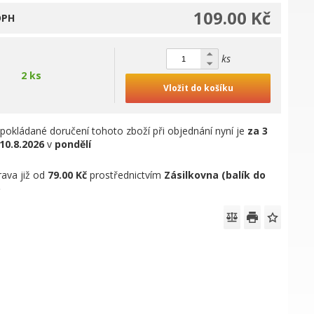
109.00 Kč
DPH
ks
2 ks
Vložit do košíku
pokládané doručení tohoto zboží při objednání nyní je
za 3
10.8.2026
v
pondělí
ava již od
79.00 Kč
prostřednictvím
Zásilkovna (balík do
)