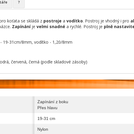
táře
?
pro koťata se skládá z
postroje
a
vodítko
. Postroj je vhodný i pro
a
házce.
Zapínání
je
velmi snadné
a rychlé. Postroj je
plně nastavit
j - 19-31cm/8mm, vodítko - 1,20/8mm
modrá, červená, černá (podle skladové zásoby)
Zapínání z boku
Přes hlavu
19-31 cm
Nylon