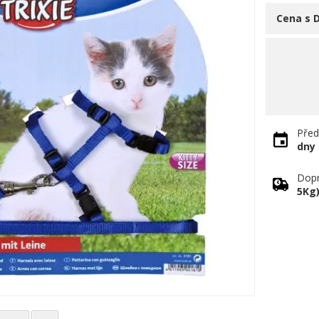
Cena s 
Před
dny
Dopr
5Kg