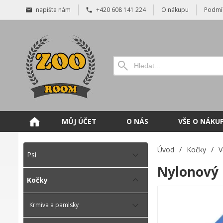
napište nám
+420 608 141 224
O nákupu
Podmí
MŮJ ÚČET
O NÁS
VŠE O NÁKU
Úvod
/
Kočky
/
V
Psi
Nylonový 
Kočky
Krmiva a pamlsky