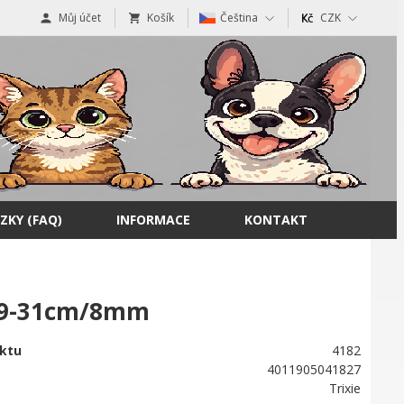
Můj účet
Košík
Čeština
CZK
ZKY (FAQ)
INFORMACE
KONTAKT
 19-31cm/8mm
ktu
4182
4011905041827
Trixie