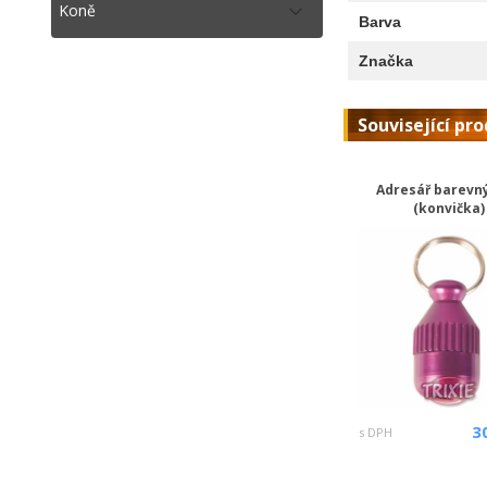
Koně
Barva
Značka
Související pr
Adresář barevný
(konvička)
3
s DPH