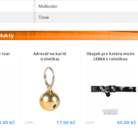
Multicolor
Trixie
odukty
 tvar
Adresář na kartě
Obojek pro koťata motiv
(rolnička)
LEBKA s rolničkou
0.00 Kč
17.00 Kč
65.00 Kč
s DPH
s DPH