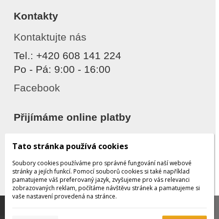
Kontakty
Kontaktujte nás
Tel.: +420 608 141 224
Po - Pá: 9:00 - 16:00
Facebook
Přijímáme online platby
Tato stránka používá cookies
Soubory cookies používáme pro správné fungování naší webové
stránky a jejích funkcí. Pomocí souborů cookies si také například
pamatujeme váš preferovaný jazyk, zvyšujeme pro vás relevanci
zobrazovaných reklam, počítáme návštěvu stránek a pamatujeme si
Děkujeme za důvěru
vaše nastavení provedená na stránce.
Tato stránka používá soubory cookies, které nám
pomáhají poskytovat služby. Používáním našich služeb