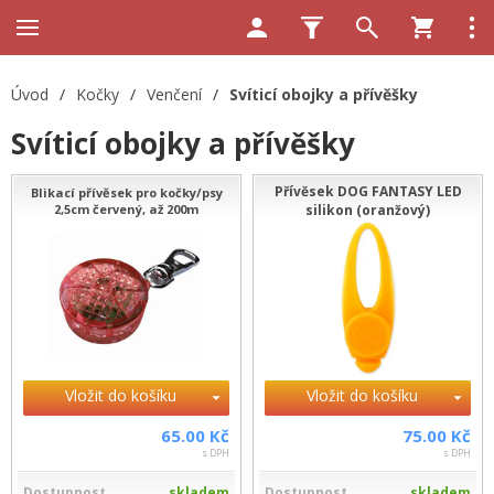
Úvod
/
Kočky
/
Venčení
/
Svíticí obojky a přívěšky
Svíticí obojky a přívěšky
Přívěsek DOG FANTASY LED
Blikací přívěsek pro kočky/psy
2,5cm červený, až 200m
silikon (oranžový)
Vložit do košíku
Vložit do košíku
65.00 Kč
75.00 Kč
s DPH
s DPH
Dostupnost
skladem
Dostupnost
skladem