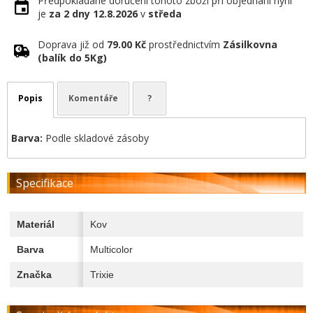
Předpokládané doručení tohoto zboží při objednání nyní
je
za 2 dny
12.8.2026
v
středa
Doprava již od
79.00 Kč
prostřednictvím
Zásilkovna
(balík do 5Kg)
Popis
Komentáře
?
Barva:
Podle skladové zásoby
Specifikace
Materiál
Kov
Barva
Multicolor
Značka
Trixie