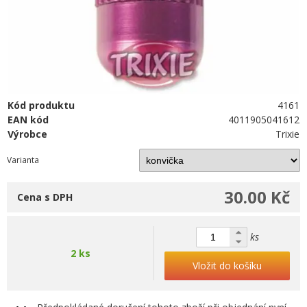
Kód produktu
4161
EAN kód
4011905041612
Výrobce
Trixie
Varianta
30.00 Kč
Cena s DPH
ks
2 ks
Vložit do košíku