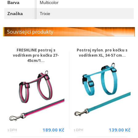
Barva
Multicolor
Značka
Trixie
Související produkty
FRESHLINE postroj s
Postroj nylon. pro kočku s
vodítkem pro kočku 27-
vodítkem XL, 34-57 cm...
45cm/1...
189.00 Kč
139.00 Kč
s DPH
s DPH