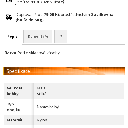
je
zítra
11.8.2026
v
úterý
Doprava již od
79.00 Kč
prostřednictvím
Zásilkovna
(balík do 5Kg)
Popis
Komentáře
?
Barva:
Podle skladové zásoby
Specifikace
Velikost
Malá
kočky
Velká
Typ
Nastavitelný
obojku
Materiál
Nylon