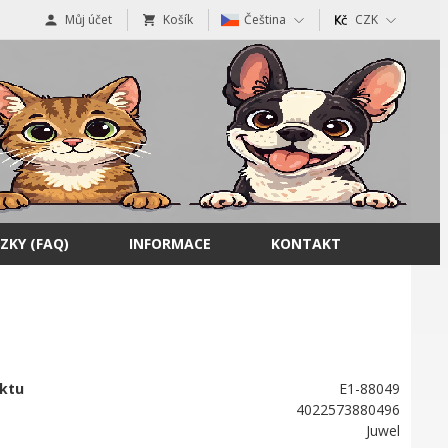
Můj účet
Košík
Čeština
CZK
ZKY (FAQ)
INFORMACE
KONTAKT
ktu
E1-88049
4022573880496
Juwel