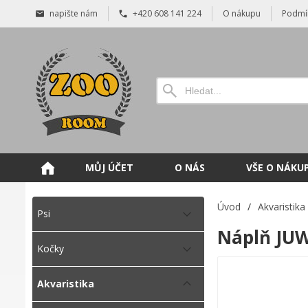
napište nám
+420 608 141 224
O nákupu
Podmí
MŮJ ÚČET
O NÁS
VŠE O NÁKU
Úvod
/
Akvaristika
Psi
Náplň JUW
Kočky
Akvaristika