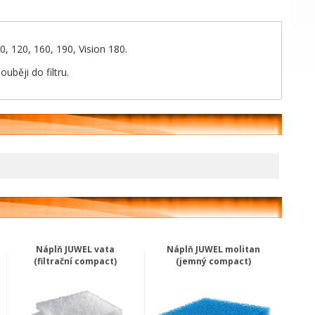
0, 120, 160, 190, Vision 180.
uběji do filtru.
Náplň JUWEL vata
Náplň JUWEL molitan
(filtrační compact)
(jemný compact)