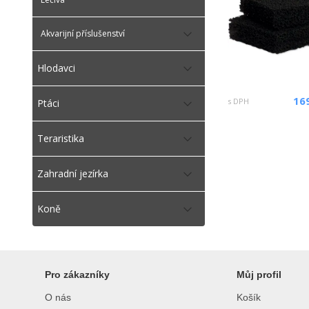
Akvarijní příslušenství
Hlodavci
16
s DPH
Ptáci
Teraristika
Zahradní jezírka
Koně
Pro zákazníky
Můj profil
O nás
Košík