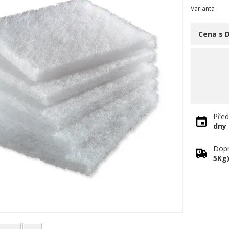
Varianta
Cena s 
Před
dny
Dopr
5Kg