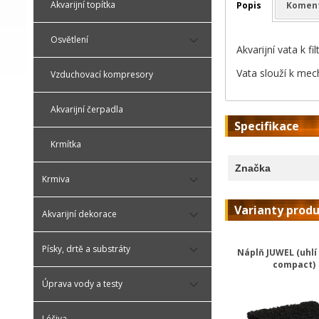
Akvarijní topítka
Popis
Komen
Osvětlení
Akvarijní vata k f
Vata slouží k mech
Vzduchovací kompresory
Akvarijní čerpadla
Specifikace
Krmítka
Značka
Krmiva
Varianty prod
Akvarijní dekorace
Písky, drtě a substráty
Náplň JUWEL (uhlí
compact)
Úprava vody a testy
Léčiva