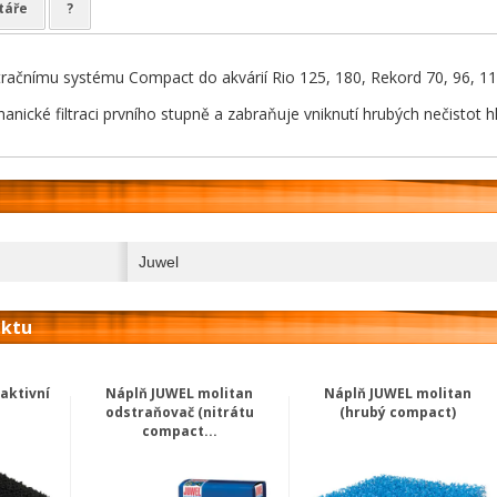
táře
?
iltračnímu systému Compact do akvárií Rio 125, 180, Rekord 70, 96, 11
anické filtraci prvního stupně a zabraňuje vniknutí hrubých nečistot hlo
Juwel
uktu
 aktivní
Náplň JUWEL molitan
Náplň JUWEL molitan
odstraňovač (nitrátu
(hrubý compact)
compact...