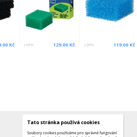
9.00 Kč
129.00 Kč
119.00 Kč
s DPH
s DPH
Tato stránka používá cookies
Kontakty
Kontaktujte nás
Soubory cookies používáme pro správné fungování