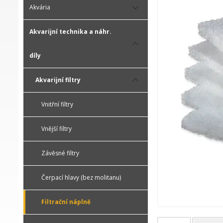
Akvária
Akvarijní technika a náhr.
díly
Akvarijní filtry
Vnitřní filtry
Vnější filtry
Závěsné filtry
Čerpací hlavy (bez molitanu)
Filtrační náplně