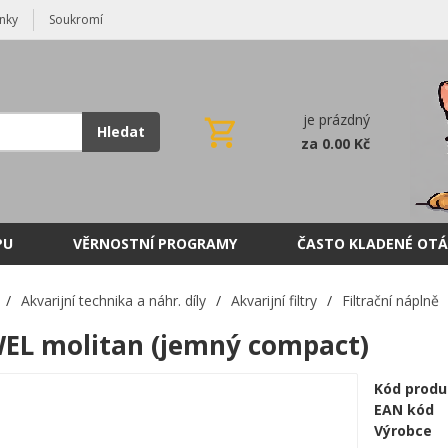
nky
Soukromí
je prázdný
Hledat
za 0.00 Kč
PU
VĚRNOSTNÍ PROGRAMY
ČASTO KLADENÉ OTÁ
/
Akvarijní technika a náhr. díly
/
Akvarijní filtry
/
Filtrační náplně
EL molitan (jemný compact)
Kód produ
EAN kód
Výrobce