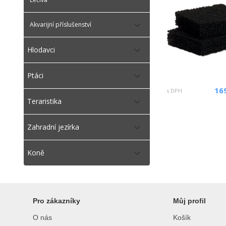
Akvarijní příslušenství
Hlodavci
Ptáci
16
s DPH
Teraristika
Zahradní jezírka
Koně
Pro zákazníky
Můj profil
O nás
Košík