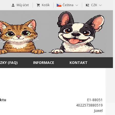
Můj účet
Košík
Čeština
CZK
ZKY (FAQ)
INFORMACE
KONTAKT
ktu
E1-88051
4022573880519
Juwel