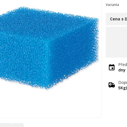
Varianta
Cena s 
Před
dny
Dopr
5Kg