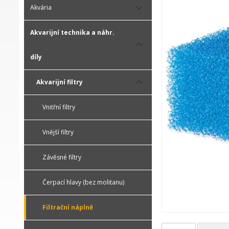
Akvária
Akvarijní technika a náhr.
díly
Akvarijní filtry
Vnitřní filtry
Vnější filtry
Závěsné filtry
Čerpací hlavy (bez molitanu)
Filtrační náplně