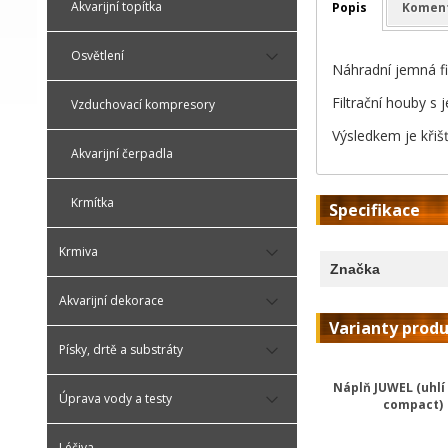
Akvarijní topítka
Popis
Komen
Osvětlení
Náhradní jemná fi
Filtrační houby s 
Vzduchovací kompresory
Výsledkem je křišť
Akvarijní čerpadla
Krmítka
Specifikace
Krmiva
Značka
Akvarijní dekorace
Varianty prod
Písky, drtě a substráty
Náplň JUWEL (uhlí
Úprava vody a testy
compact)
Léčiva