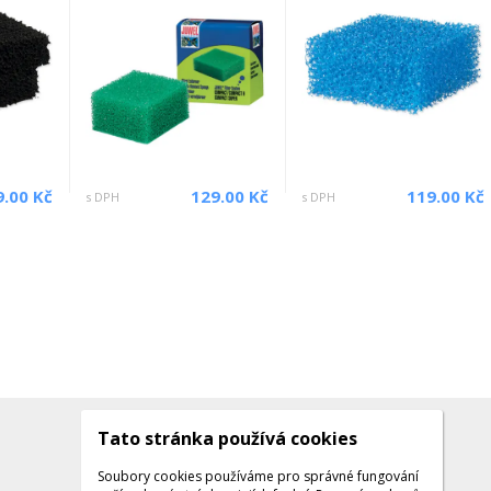
9.00 Kč
129.00 Kč
119.00 Kč
s DPH
s DPH
Tato stránka používá cookies
Kontakty
Kontaktujte nás
Soubory cookies používáme pro správné fungování