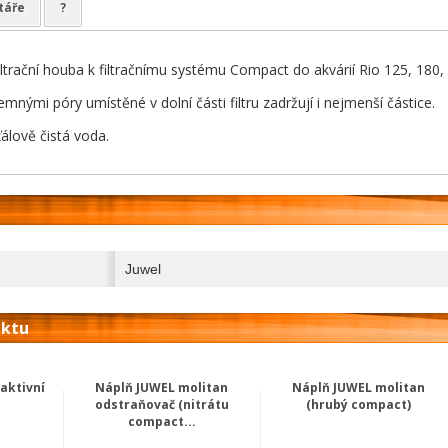
táře
?
ltrační houba k filtračnímu systému Compact do akvárií Rio 125, 180, 
jemnými póry umístěné v dolní části filtru zadržují i nejmenší částice.
álově čistá voda.
Juwel
uktu
 aktivní
Náplň JUWEL molitan
Náplň JUWEL molitan
odstraňovač (nitrátu
(hrubý compact)
compact...