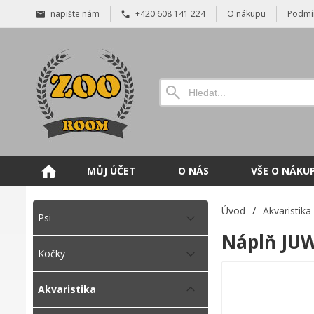
napište nám
+420 608 141 224
O nákupu
Podmí
MŮJ ÚČET
O NÁS
VŠE O NÁKU
Úvod
/
Akvaristika
Psi
Náplň JUW
Kočky
Akvaristika