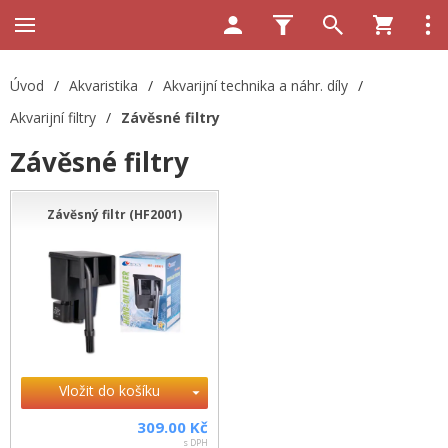
Úvod
/
Akvaristika
/
Akvarijní technika a náhr. díly
/
Akvarijní filtry
/
Závěsné filtry
Závěsné filtry
Závěsný filtr (HF2001)
Vložit do košíku
309.00 Kč
s DPH