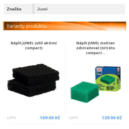
Značka
Juwel
Varianty produktu
Náplň JUWEL (uhlí aktivní
Náplň JUWEL molitan
compact)
odstraňovač (nitrátu
compact...
169.00 Kč
129.00 Kč
s DPH
s DPH