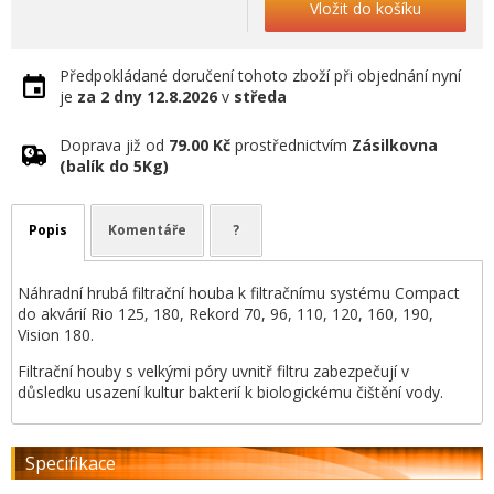
Vložit do košíku
Předpokládané doručení tohoto zboží při objednání nyní
je
za 2 dny
12.8.2026
v
středa
Doprava již od
79.00 Kč
prostřednictvím
Zásilkovna
(balík do 5Kg)
Popis
Komentáře
?
Náhradní hrubá filtrační houba k filtračnímu systému Compact
do akvárií Rio 125, 180, Rekord 70, 96, 110, 120, 160, 190,
Vision 180.
Filtrační houby s velkými póry uvnitř filtru zabezpečují v
důsledku usazení kultur bakterií k biologickému čištění vody.
Specifikace