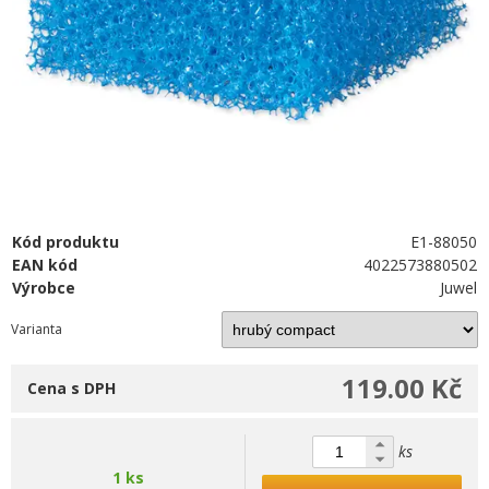
Kód produktu
E1-88050
EAN kód
4022573880502
Výrobce
Juwel
Varianta
119.00 Kč
Cena s DPH
ks
1 ks