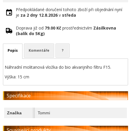
Předpokládané doručení tohoto zboží při objednání nyní
je
za 2 dny
12.8.2026
v
středa
Doprava již od
79.00 Kč
prostřednictvím
Zásilkovna
(balík do 5Kg)
Popis
Komentáře
?
Náhradní molitanová vložka do bio akvarijního filtru F15.
Výška: 15 cm
Specifikace
Značka
Tommi
Související produkty