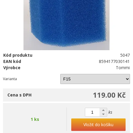
Kód produktu
5047
EAN kód
8594177030141
Výrobce
Tommi
Varianta
119.00 Kč
Cena s DPH
ks
1 ks
Vložit do košíku