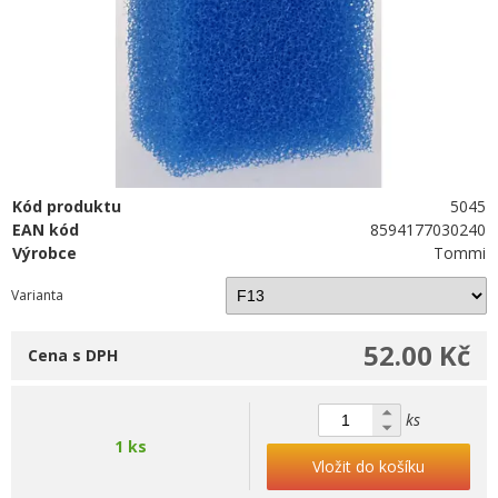
Kód produktu
5045
EAN kód
8594177030240
Výrobce
Tommi
Varianta
52.00 Kč
Cena s DPH
ks
1 ks
Vložit do košíku