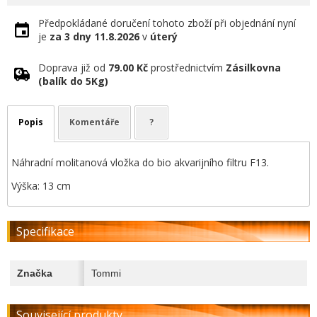
Předpokládané doručení tohoto zboží při objednání nyní
je
za 3 dny
11.8.2026
v
úterý
Doprava již od
79.00 Kč
prostřednictvím
Zásilkovna
(balík do 5Kg)
Popis
Komentáře
?
Náhradní molitanová vložka do bio akvarijního filtru F13.
Výška: 13 cm
Specifikace
Značka
Tommi
Související produkty