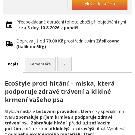
Vložit do košíku
Předpokládané doručení tohoto zboží při objednání nyní
je
za 3 dny
10.8.2026
v
pondělí
Doprava již od
79.00 Kč
prostřednictvím
Zásilkovna
(balík do 5Kg)
Popis
Komentáře
?
EcoStyle proti hltání – miska, která
podporuje zdravé trávení a klidné
krmení vašeho psa
Stylová miska v
béžovém provedení
, která díky speciálnímu
tvaru
zpomaluje příjem krmiva
a
podporuje zdravé
trávení
psa.
Zabraňuje hltání
, předchází
zažívacím
potížím
a dělá z krmení
klidnější
a
zdravější
rituál. Vyrobená
z
odolného ekologického materiálu
, který