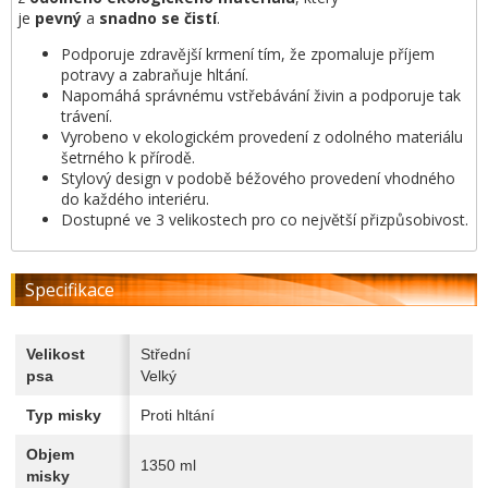
je
pevný
a
snadno se čistí
.
Podporuje zdravější krmení tím, že zpomaluje příjem
potravy a zabraňuje hltání.
Napomáhá správnému vstřebávání živin a podporuje tak
trávení.
Vyrobeno v ekologickém provedení z odolného materiálu
šetrného k přírodě.
Stylový design v podobě béžového provedení vhodného
do každého interiéru.
Dostupné ve 3 velikostech pro co největší přizpůsobivost.
Specifikace
Velikost
Střední
psa
Velký
Typ misky
Proti hltání
Objem
1350 ml
misky