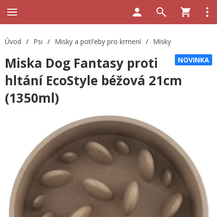
Úvod
/
Psi
/
Misky a potřeby pro krmení
/
Misky
Miska Dog Fantasy proti
NOVINKA
hltání EcoStyle béžová 21cm
(1350ml)