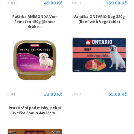
49.00 Kč
169.00 Kč
s DPH
s DPH
Paštika ANIMONDA Vom
Vanička ONTARIO Dog 320g
Feinsten 150g (Senior
(Beef with Vegetable)
drůbe...
33.00 Kč
55.00 Kč
s DPH
s DPH
Prostírání pod misky, pekař
Ovečka Shaun 44x28cm...