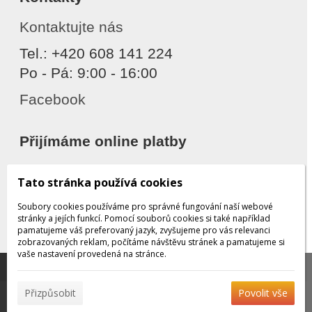
Kontaktujte nás
Tel.: +420 608 141 224
Po - Pá: 9:00 - 16:00
Facebook
Přijímáme online platby
Tato stránka používá cookies
Soubory cookies používáme pro správné fungování naší webové
stránky a jejích funkcí. Pomocí souborů cookies si také například
pamatujeme váš preferovaný jazyk, zvyšujeme pro vás relevanci
zobrazovaných reklam, počítáme návštěvu stránek a pamatujeme si
Děkujeme za důvěru
vaše nastavení provedená na stránce.
Tato stránka používá soubory cookies, které nám
pomáhají poskytovat služby. Používáním našich služeb
✖
Přizpůsobit
Povolit vše
vyjadřujete souhlas s používáním souborů cookies.
Více
© 2026 WEXBO |
www.wexbo.com
|
Přihlásit
informací naleznete zde.