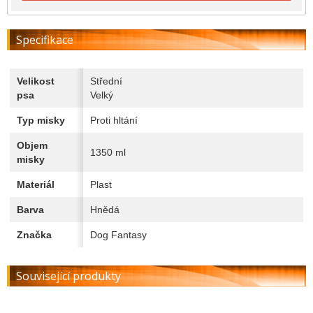
Specifikace
Velikost
Střední
psa
Velký
Typ misky
Proti hltání
Objem
1350 ml
misky
Materiál
Plast
Barva
Hnědá
Značka
Dog Fantasy
Související produkty