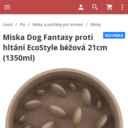
Úvod
/
Psi
/
Misky a potřeby pro krmení
/
Misky
Miska Dog Fantasy proti
NOVINKA
hltání EcoStyle béžová 21cm
(1350ml)