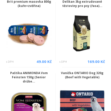
Brit premium masovka 800g
Delikan 3kg extrudované
(kuře+zvěřina)
těstoviny pro psy (řasa)...
49.00 Kč
169.00 Kč
s DPH
s DPH
Paštika ANIMONDA Vom
Vanička ONTARIO Dog 320g
Feinsten 150g (Senior
(Beef with Vegetable)
drůbe...