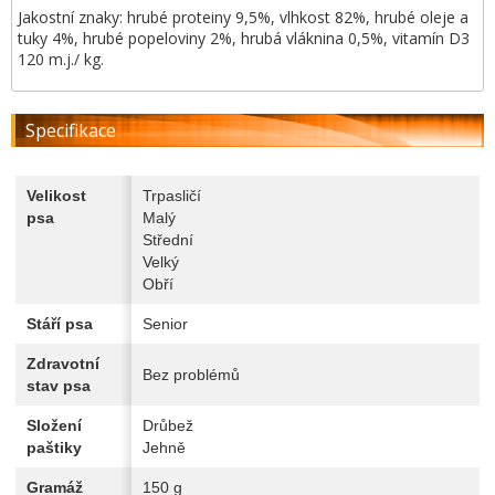
Jakostní znaky: hrubé proteiny 9,5%, vlhkost 82%, hrubé oleje a
tuky 4%, hrubé popeloviny 2%, hrubá vláknina 0,5%, vitamín D3
120 m.j./ kg.
Specifikace
Velikost
Trpasličí
psa
Malý
Střední
Velký
Obří
Stáří psa
Senior
Zdravotní
Bez problémů
stav psa
Složení
Drůbež
paštiky
Jehně
Gramáž
150 g