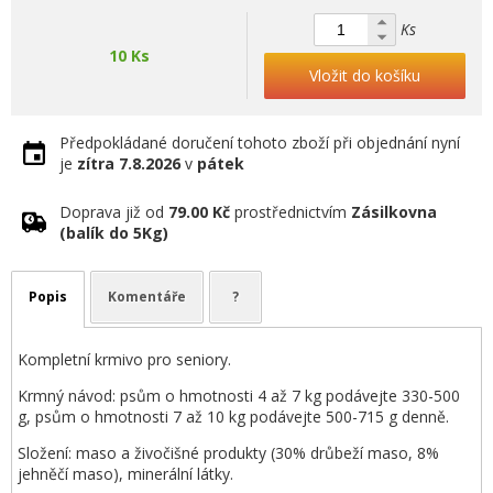
Ks
10 Ks
Vložit do košíku
Předpokládané doručení tohoto zboží při objednání nyní
je
zítra
7.8.2026
v
pátek
Doprava již od
79.00 Kč
prostřednictvím
Zásilkovna
(balík do 5Kg)
Popis
Komentáře
?
Kompletní krmivo pro seniory.
Krmný návod: psům o hmotnosti 4 až 7 kg podávejte 330-500
g, psům o hmotnosti 7 až 10 kg podávejte 500-715 g denně.
Složení: maso a živočišné produkty (30% drůbeží maso, 8%
jehněčí maso), minerální látky.