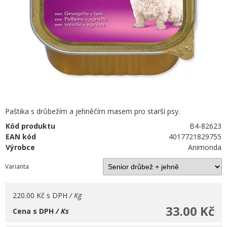
Paštika s drůbežím a jehněčím masem pro starší psy.
Kód produktu
B4-82623
EAN kód
4017721829755
Výrobce
Animonda
Varianta
220.00 Kč
s DPH
/ Kg
33.00 Kč
Cena s DPH
/ Ks