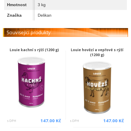
Hmotnost
3 kg
Značka
Delikan
Související produkty
Louie kachní s rýží (1200 g)
Louie hovězí a vepřové s rýží
(1200 g)
147.00 Kč
147.00 Kč
s DPH
s DPH