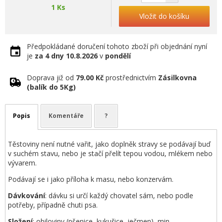
1 Ks
Vložit do košíku
Předpokládané doručení tohoto zboží při objednání nyní
je
za 4 dny
10.8.2026
v
pondělí
Doprava již od
79.00 Kč
prostřednictvím
Zásilkovna
(balík do 5Kg)
Popis
Komentáře
?
Těstoviny není nutné vařit, jako doplněk stravy se podávají buď
v suchém stavu, nebo je stačí přelít tepou vodou, mlékem nebo
vývarem.
Podávají se i jako příloha k masu, nebo konzervám.
Dávkování
: dávku si určí každý chovatel sám, nebo podle
potřeby, případně chuti psa.
Složení
: obiloviny (pšenice, kukuřice, ječmen), min.