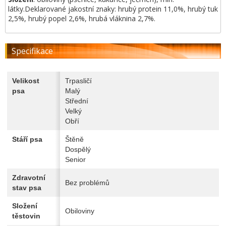
látky.Deklarované jakostní znaky: hrubý protein 11,0%, hrubý tuk
2,5%, hrubý popel 2,6%, hrubá vláknina 2,7%.
Specifikace
Velikost
Trpasličí
psa
Malý
Střední
Velký
Obří
Stáří psa
Štěně
Dospělý
Senior
Zdravotní
Bez problémů
stav psa
Složení
Obiloviny
těstovin