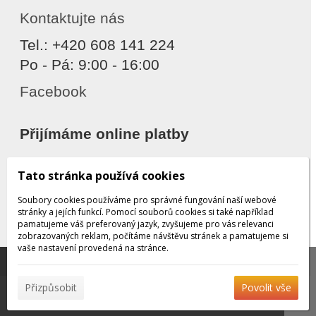
Kontaktujte nás
Tel.: +420 608 141 224
Po - Pá: 9:00 - 16:00
Facebook
Přijímáme online platby
Tato stránka používá cookies
Soubory cookies používáme pro správné fungování naší webové
stránky a jejích funkcí. Pomocí souborů cookies si také například
pamatujeme váš preferovaný jazyk, zvyšujeme pro vás relevanci
zobrazovaných reklam, počítáme návštěvu stránek a pamatujeme si
Děkujeme za důvěru
vaše nastavení provedená na stránce.
Tato stránka používá soubory cookies, které nám
pomáhají poskytovat služby. Používáním našich služeb
✖
Přizpůsobit
Povolit vše
vyjadřujete souhlas s používáním souborů cookies.
Více
© 2026 WEXBO |
www.wexbo.com
|
Přihlásit
informací naleznete zde.