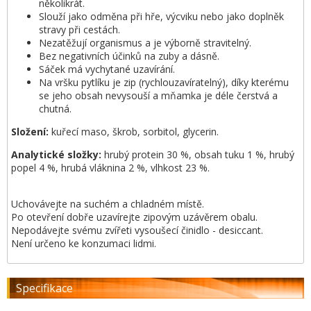
několikrát.
Slouží jako odměna při hře, výcviku nebo jako doplněk
stravy při cestách.
Nezatěžují organismus a je výborně stravitelný.
Bez negativních účinků na zuby a dásně.
Sáček má vychytané uzavírání.
Na vršku pytlíku je zip (rychlouzavíratelný), díky kterému
se jeho obsah nevysouší a mňamka je déle čerstvá a
chutná.
Složení:
kuřecí maso, škrob, sorbitol, glycerin.
Analytické složky:
hrubý protein 30 %, obsah tuku 1 %, hrubý
popel 4 %, hrubá vláknina 2 %, vlhkost 23 %.
Uchovávejte na suchém a chladném místě.
Po otevření dobře uzavírejte zipovým uzávěrem obalu.
Nepodávejte svému zvířeti vysoušecí činidlo - desiccant.
Není určeno ke konzumaci lidmi.
Specifikace