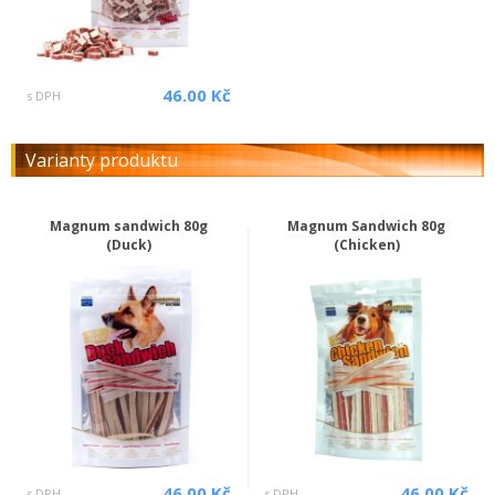
46.00 Kč
s DPH
Varianty produktu
Magnum sandwich 80g
Magnum Sandwich 80g
(Duck)
(Chicken)
46.00 Kč
46.00 Kč
s DPH
s DPH