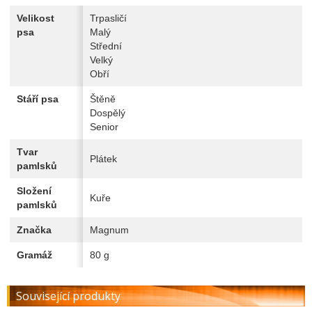
Velikost
Trpasličí
psa
Malý
Střední
Velký
Obří
Stáří psa
Štěně
Dospělý
Senior
Tvar
Plátek
pamlsků
Složení
Kuře
pamlsků
Značka
Magnum
Gramáž
80 g
Související produkty