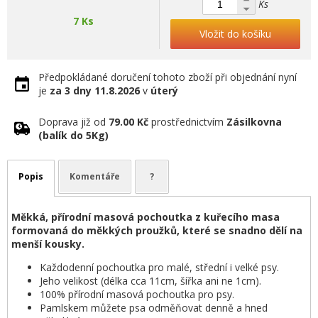
Ks
7 Ks
Vložit do košíku
Předpokládané doručení tohoto zboží při objednání nyní
je
za 3 dny
11.8.2026
v
úterý
Doprava již od
79.00 Kč
prostřednictvím
Zásilkovna
(balík do 5Kg)
Popis
Komentáře
?
Měkká, přírodní masová pochoutka z kuřecího masa
formovaná do měkkých proužků, které se snadno dělí na
menší kousky.
Každodenní pochoutka pro malé, střední i velké psy.
Jeho velikost (délka cca 11cm, šířka ani ne 1cm).
100% přírodní masová pochoutka pro psy.
Pamlskem můžete psa odměňovat denně a hned