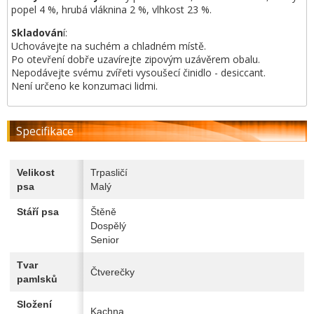
popel 4 %, hrubá vláknina 2 %, vlhkost 23 %.
Skladován
í:
Uchovávejte na suchém a chladném místě.
Po otevření dobře uzavírejte zipovým uzávěrem obalu.
Nepodávejte svému zvířeti vysoušecí činidlo - desiccant.
Není určeno ke konzumaci lidmi.
Specifikace
Velikost
Trpasličí
psa
Malý
Stáří psa
Štěně
Dospělý
Senior
Tvar
Čtverečky
pamlsků
Složení
Kachna