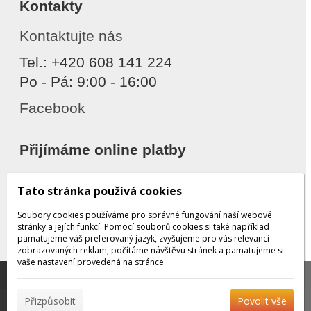
Kontakty
Kontaktujte nás
Tel.: +420 608 141 224
Po - Pá: 9:00 - 16:00
Facebook
Přijímáme online platby
Tato stránka používá cookies
Soubory cookies používáme pro správné fungování naší webové
stránky a jejích funkcí. Pomocí souborů cookies si také například
pamatujeme váš preferovaný jazyk, zvyšujeme pro vás relevanci
zobrazovaných reklam, počítáme návštěvu stránek a pamatujeme si
Děkujeme za důvěru
vaše nastavení provedená na stránce.
Tato stránka používá soubory cookies, které nám
pomáhají poskytovat služby. Používáním našich služeb
✖
Přizpůsobit
Povolit vše
vyjadřujete souhlas s používáním souborů cookies.
Více
© 2026 WEXBO |
www.wexbo.com
|
Přihlásit