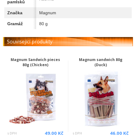
pamlsků
Značka
Magnum
Gramáž
80 g
Související produkty
Magnum Sandwich pieces
Magnum sandwich 80g
80g (Chicken)
(Duck)
49.00 Kč
46.00 Kč
s DPH
s DPH