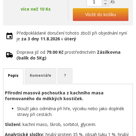
Ks
více než 10 Ks
Vložit do košíku
Předpokládané doručení tohoto zboží při objednání nyní
je
za 3 dny
11.8.2026
v
úterý
Doprava již od
79.00 Kč
prostřednictvím
Zásilkovna
(balík do 5Kg)
Popis
Komentáře
?
Přírodní masová pochoutka z kachního masa
formovaného do měkkých kostiček.
Slouží jako odměna při hře, výcviku nebo jako doplněk
stravy při cestách.
Složení:
kachní maso, škrob, sorbitol, glycerin.
Analytické složky:
hrubý protein 35 %, obsah tuku 1 %, hrubý