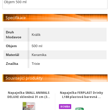
Objem 500 ml
Specifikace
Druh
Králík
hlodavce
Objem
500 ml
Materiál
Keramika
Značka
Trixie
Související produkty
Napaječka SMALL ANIMALS
Napaječka FERPLAST Drinky
DELUXE skleněná 31 cm (3...
L188 plastová barevná ...
BOMBA