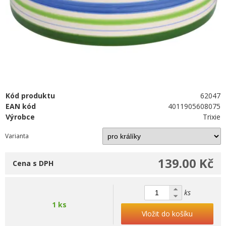
Kód produktu
62047
EAN kód
4011905608075
Výrobce
Trixie
Varianta
139.00 Kč
Cena s DPH
ks
1 ks
Vložit do košíku