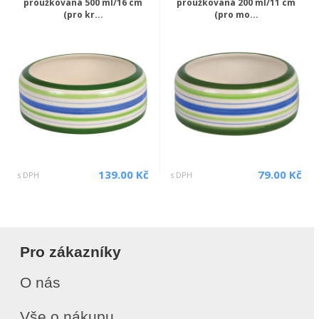
proužkovaná 500 ml/16 cm
proužkovaná 200 ml/11 cm
(pro kr...
(pro mo...
139.00 Kč
79.00 Kč
s DPH
s DPH
Pro zákazníky
O nás
Vše o nákupu