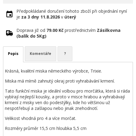
Předpokládané doručení tohoto zboží při objednání nyní
je
za 3 dny
11.8.2026
v
úterý
Doprava již od
79.00 Kč
prostřednictvím
Zásilkovna
(balík do 5Kg)
Popis
Komentáře
?
Krásná, kvalitní miska německého výrobce, Trixie.
Miska má mírně zahnutý okraj proti vyhrabávání krmení.
Tato funkční miska je ideální volbou pro morčátka, která si ráda
vybírají nejlepší kousky, a proto v misce hrabou a vyhrabávají
krmení z misky ven do podestýlky, kde ho většinou už
nespotřebují a zašlapou nebo jinak znehodnotí.
Velikost vhodná pro 4 a více morčat.
Rozměry průměr 15,5 cm hloubka 5,5 cm