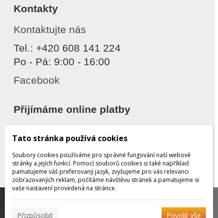
Kontakty
Kontaktujte nás
Tel.: +420 608 141 224
Po - Pá: 9:00 - 16:00
Facebook
Přijímáme online platby
Tato stránka používá cookies
Soubory cookies používáme pro správné fungování naší webové
stránky a jejích funkcí. Pomocí souborů cookies si také například
pamatujeme váš preferovaný jazyk, zvyšujeme pro vás relevanci
zobrazovaných reklam, počítáme návštěvu stránek a pamatujeme si
Děkujeme za důvěru
vaše nastavení provedená na stránce.
Tato stránka používá soubory cookies, které nám
pomáhají poskytovat služby. Používáním našich služeb
✖
Přizpůsobit
Povolit vše
vyjadřujete souhlas s používáním souborů cookies.
Více