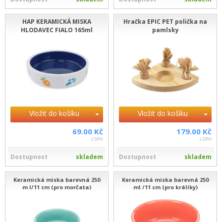
HAP KERAMICKÁ MISKA
Hračka EPIC PET polička na
HLODAVEC FIALO 165ml
pamlsky
Vložit do košíku
Vložit do košíku
69.00 Kč
179.00 Kč
s DPH
s DPH
Dostupnost
skladem
Dostupnost
skladem
Keramická miska barevná 250
Keramická miska barevná 250
m l/11 cm (pro morčata)
ml /11 cm (pro králíky)