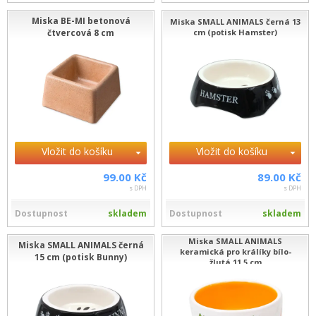
Miska BE-MI betonová
Miska SMALL ANIMALS černá 13
čtvercová 8 cm
cm (potisk Hamster)
Vložit do košíku
Vložit do košíku
99.00 Kč
89.00 Kč
s DPH
s DPH
Dostupnost
skladem
Dostupnost
skladem
Miska SMALL ANIMALS
Miska SMALL ANIMALS černá
keramická pro králíky bílo-
15 cm (potisk Bunny)
žlutá 11,5 cm