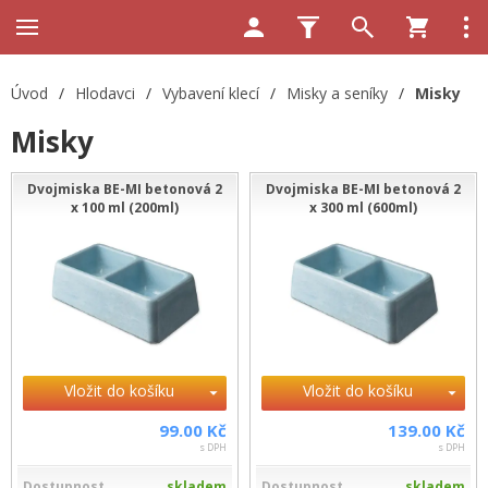
Úvod
/
Hlodavci
/
Vybavení klecí
/
Misky a seníky
/
Misky
Misky
Dvojmiska BE-MI betonová 2
Dvojmiska BE-MI betonová 2
x 100 ml (200ml)
x 300 ml (600ml)
Vložit do košíku
Vložit do košíku
99.00 Kč
139.00 Kč
s DPH
s DPH
Dostupnost
skladem
Dostupnost
skladem