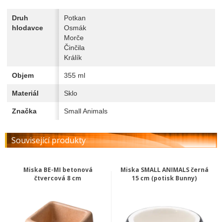
Druh
Potkan
hlodavce
Osmák
Morče
Činčila
Králík
Objem
355 ml
Materiál
Sklo
Značka
Small Animals
Související produkty
Miska BE-MI betonová
Miska SMALL ANIMALS černá
čtvercová 8 cm
15 cm (potisk Bunny)