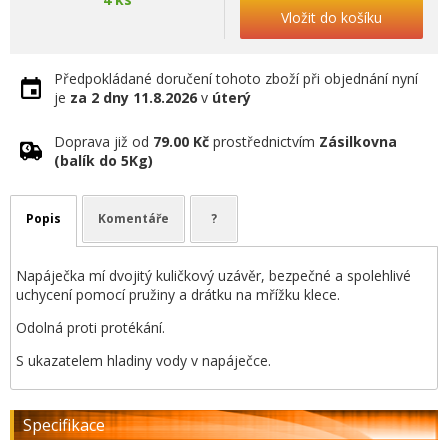
Vložit do košíku
Předpokládané doručení tohoto zboží při objednání nyní
je
za 2 dny
11.8.2026
v
úterý
Doprava již od
79.00 Kč
prostřednictvím
Zásilkovna
(balík do 5Kg)
Popis
Komentáře
?
Napáječka mí dvojitý kuličkový uzávěr, bezpečné a spolehlivé
uchycení pomocí pružiny a drátku na mřížku klece.
Odolná proti protékání.
S ukazatelem hladiny vody v napáječce.
Specifikace