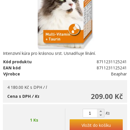
Intenzivní kúra pro krásnou srst. Usnadňuje línání.
Kód produktu
8711231125241
EAN kód
8711231125241
Výrobce
Beaphar
4 180.00 Kč
s DPH
/ l
209.00 Kč
Cena s DPH
/ Ks
Ks
1 Ks
Vložit do košíku