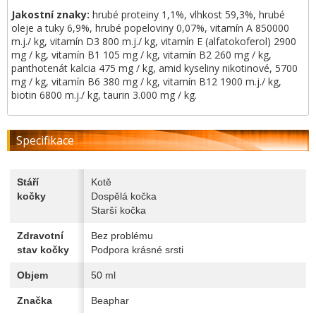
Jakostní znaky:
hrubé proteiny 1,1%, vlhkost 59,3%, hrubé
oleje a tuky 6,9%, hrubé popeloviny 0,07%, vitamín A 850000
m.j./ kg, vitamín D3 800 m.j./ kg, vitamín E (alfatokoferol) 2900
mg / kg, vitamín B1 105 mg / kg, vitamín B2 260 mg / kg,
panthotenát kalcia 475 mg / kg, amid kyseliny nikotinové, 5700
mg / kg, vitamín B6 380 mg / kg, vitamín B12 1900 m.j./ kg,
biotin 6800 m.j./ kg, taurin 3.000 mg / kg.
Specifikace
Stáří
Kotě
kočky
Dospělá kočka
Starší kočka
Zdravotní
Bez problému
stav kočky
Podpora krásné srsti
Objem
50 ml
Značka
Beaphar