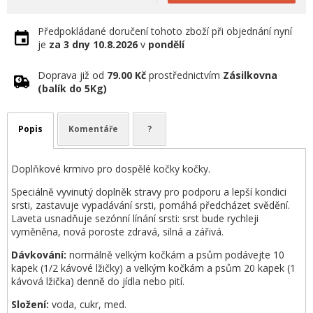
Předpokládané doručení tohoto zboží při objednání nyní
je
za 3 dny
10.8.2026
v
pondělí
Doprava již od
79.00 Kč
prostřednictvím
Zásilkovna
(balík do 5Kg)
Popis
Komentáře
?
Doplňkové krmivo pro dospělé kočky kočky.
Speciálně vyvinutý doplněk stravy pro podporu a lepší kondici
srsti, zastavuje vypadávání srsti, pomáhá předcházet svědění.
Laveta usnadňuje sezónní línání srsti: srst bude rychleji
vyměněna, nová poroste zdravá, silná a zářivá.
Dávkování:
normálně velkým kočkám a psům podávejte 10
kapek (1/2 kávové lžičky) a velkým kočkám a psům 20 kapek (1
kávová lžička) denně do jídla nebo pití.
Složení:
voda, cukr, med.