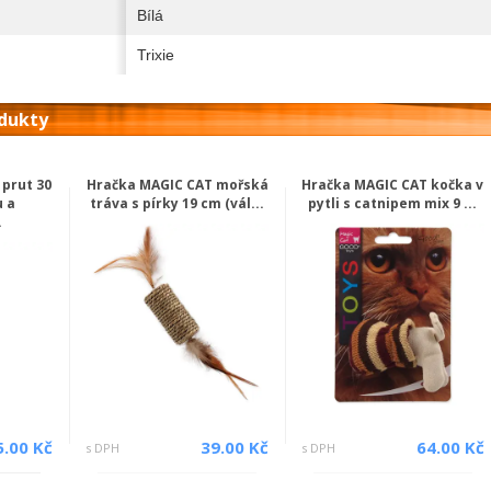
Bílá
Trixie
odukty
prut 30
Hračka MAGIC CAT mořská
Hračka MAGIC CAT kočka v
 a
tráva s pírky 19 cm (vál...
pytli s catnipem mix 9 ...
.
5.00 Kč
39.00 Kč
64.00 Kč
s DPH
s DPH