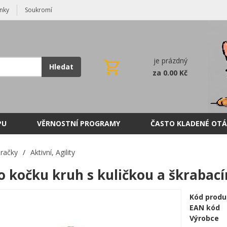
nky
Soukromí
je prázdný
Hledat
za 0.00 Kč
PU
VĚRNOSTNÍ PROGRAMY
ČASTO KLADENÉ OTÁ
račky
/
Aktivní, Agility
o kočku kruh s kuličkou a škraba
Kód produ
EAN kód
Výrobce