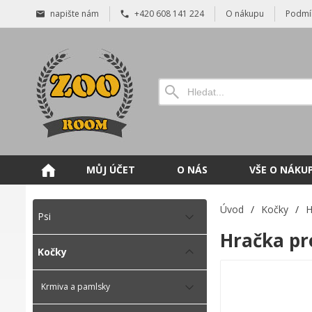
napište nám
+420 608 141 224
O nákupu
Podmí
MŮJ ÚČET
O NÁS
VŠE O NÁKU
Úvod
/
Kočky
/
H
Psi
Hračka pr
Kočky
Krmiva a pamlsky