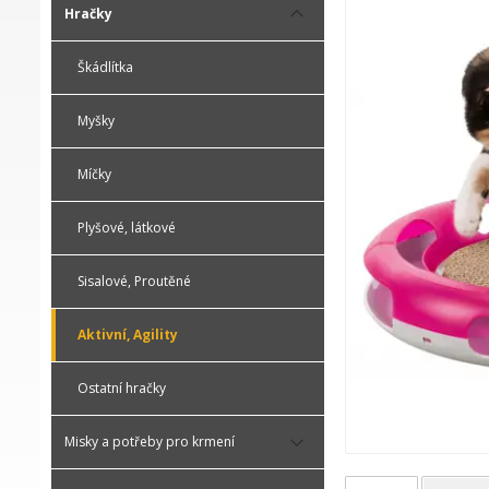
Hračky
Škádlítka
Myšky
Míčky
Plyšové, látkové
Sisalové, Proutěné
Aktivní, Agility
Ostatní hračky
Misky a potřeby pro krmení