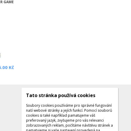
ER GAME
5.00 Kč
Tato stránka používá cookies
Kontakty
Kontaktujte nás
Soubory cookies používáme pro správné fungování
naší webové stránky a jejích funkcí. Pomocí souborů
Tel.: +420 608 141 224
cookies si také například pamatujeme váš
preferovaný jazyk, zvyšujeme pro vás relevanci
Po - Pá: 9:00 - 16:00
zobrazovaných reklam, počítáme návštěvu stránek a
Facebook
pamatujeme si vaše nastavení provedená na