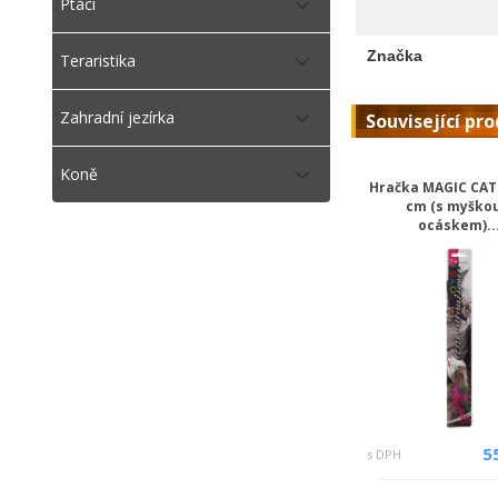
Ptáci
Značka
Teraristika
Zahradní jezírka
Související pr
Koně
Hračka MAGIC CAT 
cm (s myškou
ocáskem)..
5
s DPH