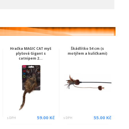
Hračka MAGIC CAT myš
Škádlítko 54 cm (s
plyšová Gigant s
motýlem a kuličkami)
catnipem 2...
59.00 Kč
55.00 Kč
s DPH
s DPH