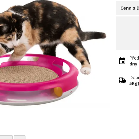
Cena s 
Před
dny
Dopr
5Kg