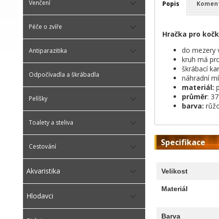
Venčení
Popis
Komen
Péče o zvíře
Hračka pro kočk
do mezery v
Antiparazitika
kruh má pro
škrábací ka
Odpočívadla a škrábadla
náhradní m
materiál:
p
průměr
: 3
Pelíšky
barva:
růžo
Toalety a steliva
Specifikace
Cestování
Akvaristika
Velikost
Materiál
Hlodavci
Barva