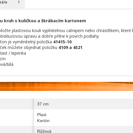
táře
?
u kruh s kuličkou a škrábacím kartonem
ložte plastovou kouli vyplnitelnou catnipem nebo chrastítkem, které
tiskluzovou úpravu a dobře přilne k povrch podlahy
rton je vyměnitelný položka
41415-10
íček můžete objednat položku
4109 a 4521
last / lepenka
7cm
vá/bílá
37 cm
Plast
Kartón
Růžová