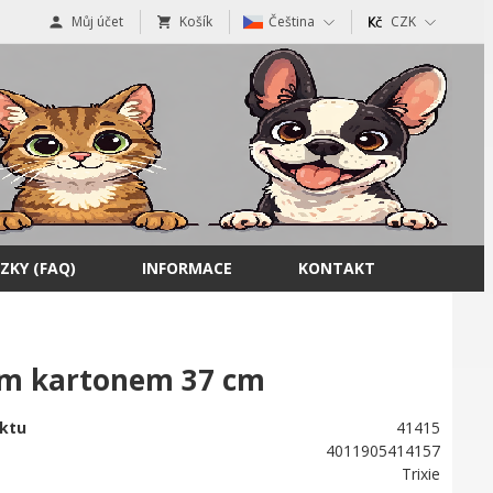
Můj účet
Košík
Čeština
CZK
ZKY (FAQ)
INFORMACE
KONTAKT
cím kartonem 37 cm
ktu
41415
4011905414157
Trixie