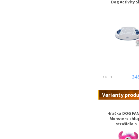
Dog Activity S
34
s DPH
Varianty prod
Hračka DOG FA
Monsters chlu
strašidlo p..