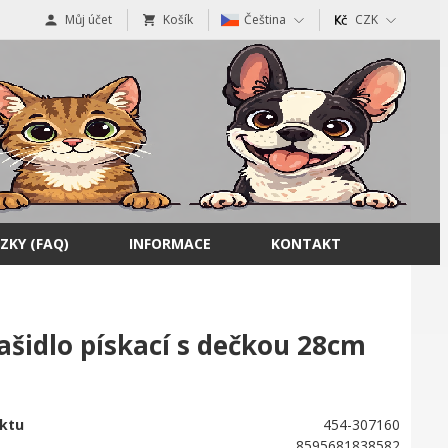
Můj účet
Košík
Čeština
CZK
ZKY (FAQ)
INFORMACE
KONTAKT
šidlo pískací s dečkou 28cm
ktu
454-307160
8595681838582