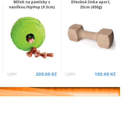
Míček na pamlsky s
Dřevěná činka aport,
vanilkou HipHop (9.5cm)
25cm (650g)
209.00 Kč
185.00 Kč
s DPH
s DPH