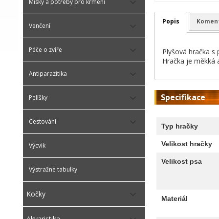
Misky a potřeby pro krmení
Popis
Komen
Venčení
Péče o zvíře
Plyšová hračka s 
Hračka je měkká a
Antiparazitika
Specifikace
Pelíšky
Cestování
Typ hračky
Velikost hračky
Výcvik
Velikost psa
Výstražné tabulky
Kočky
Materiál
Akvaristika