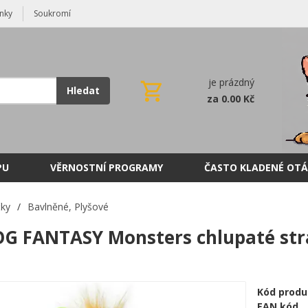
nky
Soukromí
je prázdný
Hledat
za 0.00 Kč
PU
VĚRNOSTNÍ PROGRAMY
ČASTO KLADENÉ OTÁ
čky
/
Bavlněné, Plyšové
G FANTASY Monsters chlupaté stra
Kód produ
EAN kód