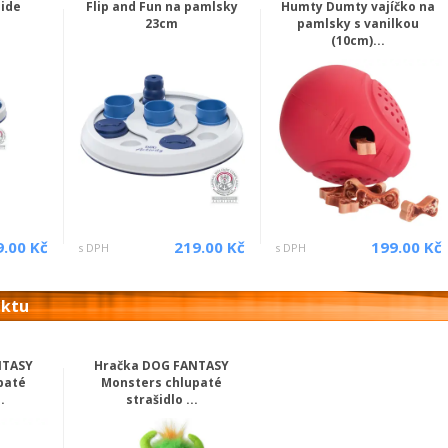
lide
Flip and Fun na pamlsky
Humty Dumty vajíčko na
23cm
pamlsky s vanilkou
(10cm)...
9.00 Kč
219.00 Kč
199.00 Kč
s DPH
s DPH
uktu
NTASY
Hračka DOG FANTASY
paté
Monsters chlupaté
.
strašidlo ...