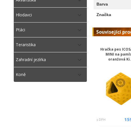
Barva
Hlodavci
Značka
Ptáci
Související pr
Teraristika
Hračka pes ICO
MINI na paml
oranžová Ki.
Zahradní jezírka
Koně
15
s DPH