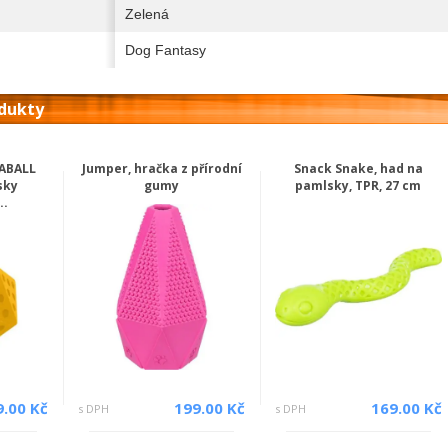
Zelená
Dog Fantasy
odukty
SABALL
Jumper, hračka z přírodní
Snack Snake, had na
sky
gumy
pamlsky, TPR, 27 cm
..
9.00 Kč
199.00 Kč
169.00 Kč
s DPH
s DPH