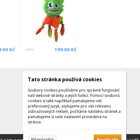
9.00 Kč
199.00 Kč
s DPH
Tato stránka používá cookies
Kontakty
Kontaktujte nás
Soubory cookies používáme pro správné fungování
naší webové stránky a jejích funkcí. Pomocí souborů
Tel.: +420 608 141 224
cookies si také například pamatujeme váš
preferovaný jazyk, zvyšujeme pro vás relevanci
Po - Pá: 9:00 - 16:00
zobrazovaných reklam, počítáme návštěvu stránek a
Facebook
pamatujeme si vaše nastavení provedená na
stránce.
Přizpůsobit
Povolit vše