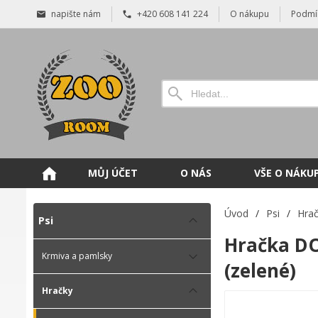
napište nám
+420 608 141 224
O nákupu
Podmí
MŮJ ÚČET
O NÁS
VŠE O NÁKU
Úvod
/
Psi
/
Hra
Psi
Hračka DO
Krmiva a pamlsky
(zelené)
Hračky