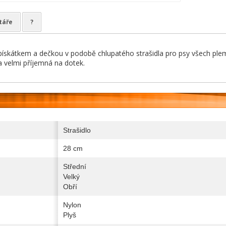
táře
?
pískátkem a dečkou v podobě chlupatého strašidla pro psy všech ple
 velmi příjemná na dotek.
Strašidlo
28 cm
Střední
Velký
Obří
Nylon
Plyš