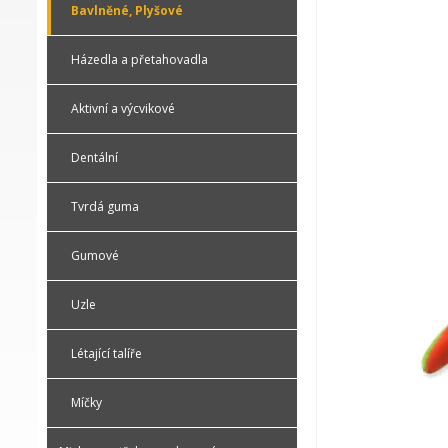
Bavlněné, Plyšové
Házedla a přetahovadla
Aktivní a výcvikové
Dentální
Tvrdá guma
Gumové
Uzle
Létající talíře
Míčky