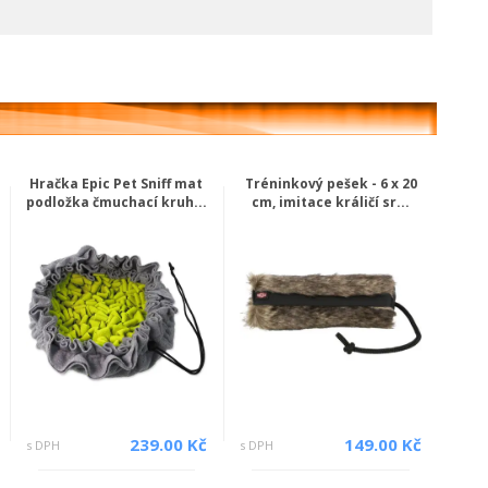
Hračka Epic Pet Sniff mat
Tréninkový pešek - 6 x 20
podložka čmuchací kruh...
cm, imitace králičí sr...
239.00 Kč
149.00 Kč
s DPH
s DPH