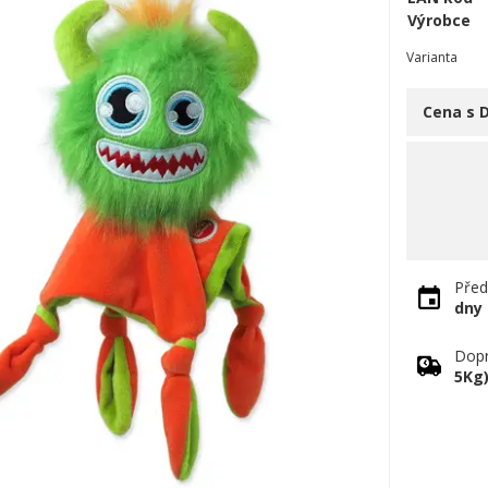
Výrobce
Varianta
Cena s 
Před
dny
Dopr
5Kg