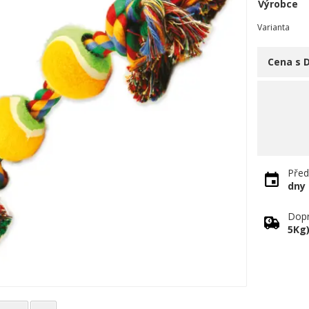
Výrobce
Varianta
Cena s 
Před
dny
Dopr
5Kg