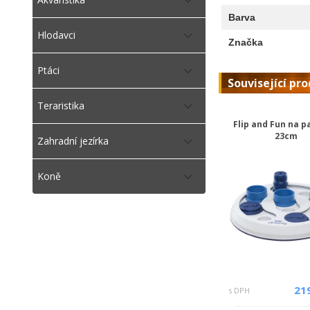
Barva
Hlodavci
Značka
Ptáci
Související pr
Teraristika
Flip and Fun na 
23cm
Zahradní jezírka
Koně
21
s DPH