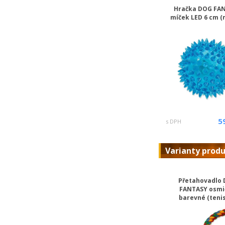
Hračka DOG FA
míček LED 6 cm (
5
s DPH
Varianty prod
Přetahovadlo
FANTASY osmi
barevné (tenis