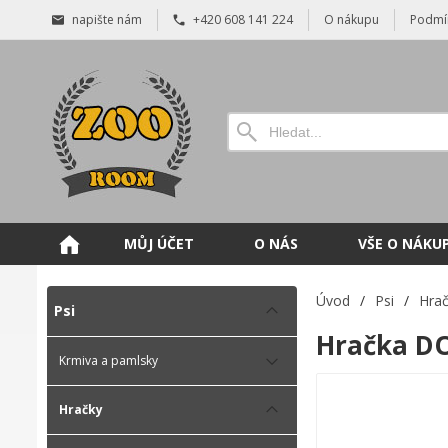
napište nám
+420 608 141 224
O nákupu
Podmí
MŮJ ÚČET
O NÁS
VŠE O NÁKU
Úvod
/
Psi
/
Hra
Psi
Hračka DO
Krmiva a pamlsky
Hračky