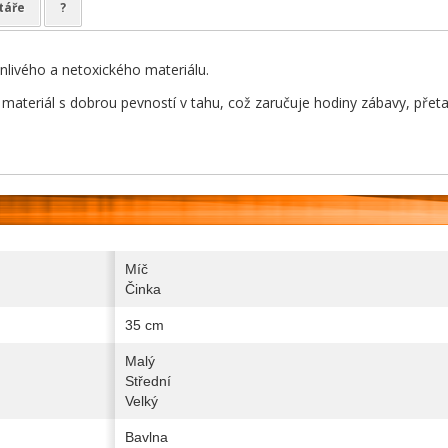
táře
?
anlivého a netoxického materiálu.
í materiál s dobrou pevností v tahu, což zaručuje hodiny zábavy, přet
Míč
Činka
35 cm
Malý
Střední
Velký
Bavlna