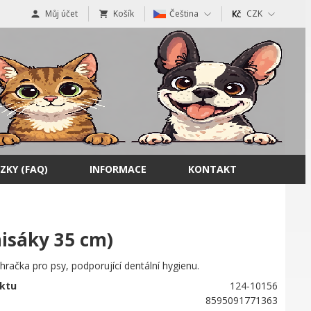
Můj účet
Košík
Čeština
CZK
ZKY (FAQ)
INFORMACE
KONTAKT
isáky 35 cm)
í hračka pro psy, podporující dentální hygienu.
ktu
124-10156
8595091771363