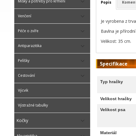
Misky a potřeby pro krmení
Popis
Komen
Venčení
Je vyrobena z trv
Bavlna je přírodn
Péče o zvíře
Velikost: 35 cm.
Antiparazitika
Pelíšky
Specifikace
Cestování
Typ hračky
Výcvik
Velikost hračky
Výstražné tabulky
Velikost psa
Kočky
Materiál
Akvaristika