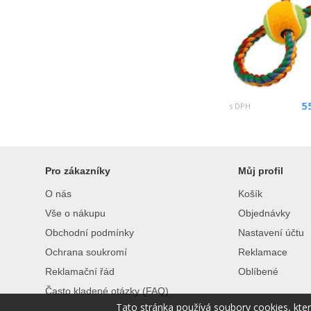
5
s DPH
Pro zákazníky
Můj profil
O nás
Košík
Vše o nákupu
Objednávky
Obchodní podmínky
Nastavení účtu
Ochrana soukromí
Reklamace
Reklamační řád
Oblíbené
Často kladené otázky (FAQ)
Tato stránka používá soubory cookies, kte