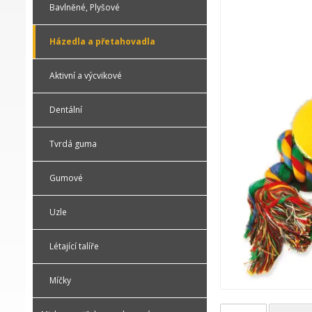
Bavlněné, Plyšové
Házedla a přetahovadla
Aktivní a výcvikové
Dentální
Tvrdá guma
Gumové
Uzle
Létající talíře
Míčky