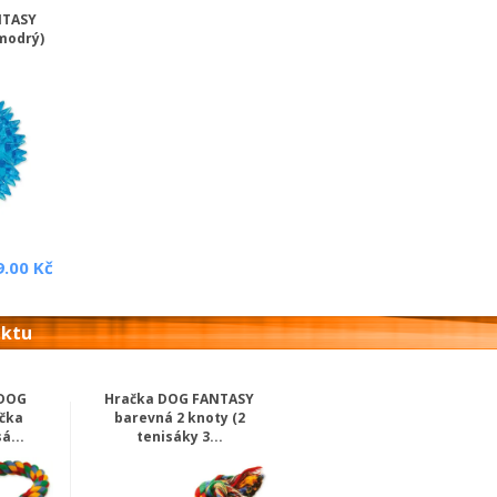
NTASY
modrý)
9.00 Kč
uktu
 DOG
Hračka DOG FANTASY
čka
barevná 2 knoty (2
á...
tenisáky 3...