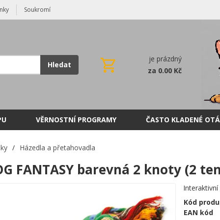
nky
Soukromí
je prázdný
Hledat
za 0.00 Kč
PU
VĚRNOSTNÍ PROGRAMY
ČASTO KLADENÉ OTÁ
čky
/
Házedla a přetahovadla
G FANTASY barevná 2 knoty (2 ten
Interaktivn
Kód produ
EAN kód