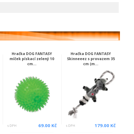
Hračka DOG FANTASY
Hračka DOG FANTASY
míček pískací zelený 10
Skinneeez s provazem 35
cm...
cm (m...
69.00 Kč
179.00 Kč
s DPH
s DPH