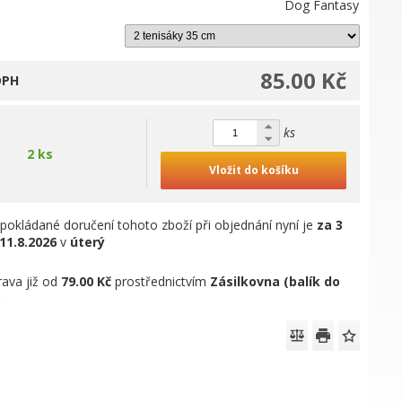
Dog Fantasy
85.00 Kč
DPH
ks
2 ks
Vložit do košíku
pokládané doručení tohoto zboží při objednání nyní je
za 3
11.8.2026
v
úterý
ava již od
79.00 Kč
prostřednictvím
Zásilkovna (balík do
)