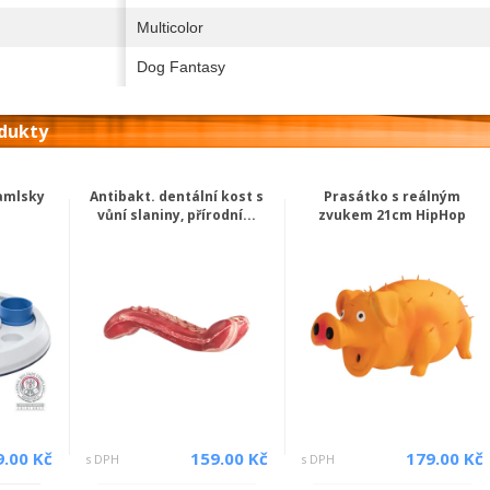
Multicolor
Dog Fantasy
odukty
pamlsky
Antibakt. dentální kost s
Prasátko s reálným
vůní slaniny, přírodní...
zvukem 21cm HipHop
9.00 Kč
159.00 Kč
179.00 Kč
s DPH
s DPH