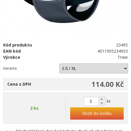
Kód produktu
23495
EAN kód
4011905234953
Výrobce
Trixie
Varianta
114.00 Kč
Cena s DPH
ks
2 ks
Vložit do košíku