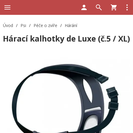
Úvod
/
Psi
/
Péče o zvíře
/
Hárání
Hárací kalhotky de Luxe (č.5 / XL)