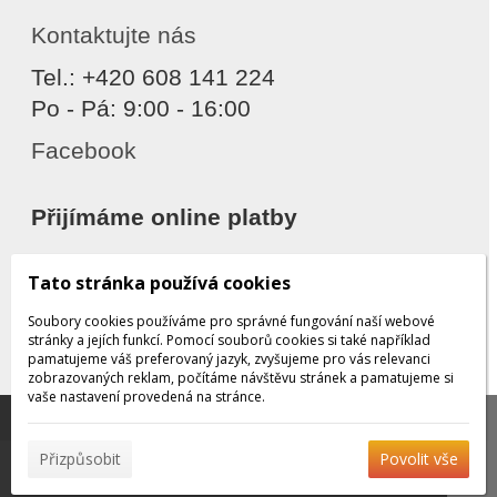
Kontaktujte nás
Tel.: +420 608 141 224
Po - Pá: 9:00 - 16:00
Facebook
Přijímáme online platby
Tato stránka používá cookies
Soubory cookies používáme pro správné fungování naší webové
stránky a jejích funkcí. Pomocí souborů cookies si také například
pamatujeme váš preferovaný jazyk, zvyšujeme pro vás relevanci
zobrazovaných reklam, počítáme návštěvu stránek a pamatujeme si
Děkujeme za důvěru
vaše nastavení provedená na stránce.
Tato stránka používá soubory cookies, které nám
pomáhají poskytovat služby. Používáním našich služeb
✖
Přizpůsobit
Povolit vše
vyjadřujete souhlas s používáním souborů cookies.
Více
© 2026 WEXBO |
www.wexbo.com
|
Přihlásit
informací naleznete zde.