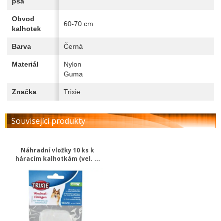
psa
Obvod
60-70 cm
kalhotek
Barva
Černá
Materiál
Nylon
Guma
Značka
Trixie
Související produkty
Náhradní vložky 10 ks k
háracím kalhotkám (vel. ...