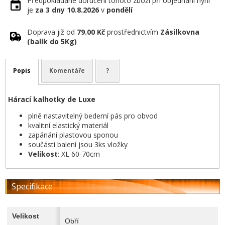
Předpokládané doručení tohoto zboží při objednání nyní
je
za 3 dny
10.8.2026
v
pondělí
Doprava již od
79.00 Kč
prostřednictvím
Zásilkovna
(balík do 5Kg)
Popis
Komentáře
?
Hárací kalhotky de Luxe
plně nastavitelný bederní pás pro obvod
kvalitní elastický materiál
zapánání plastovou sponou
součástí balení jsou 3ks vložky
Velikost
: XL 60-70cm
Specifikace
Velikost
Obří