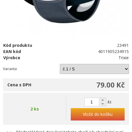
Kód produktu
23491
EAN kód
4011905234915
Výrobce
Trixie
Varianta
79.00 Kč
Cena s DPH
ks
2 ks
Vložit do košíku