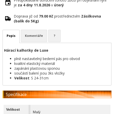
Předpokládané doručení tohoto zboží při objednání nyní
je
za 4 dny
11.8.2026
v
úterý
Doprava již od
79.00 Kč
prostřednictvím
Zásilkovna
(balík do 5Kg)
Popis
Komentáře
?
Hárací kalhotky de Luxe
plně nastavitelný bederní pás pro obvod
kvalitní elastický materiál
zapánání plastovou sponou
součástí balení jsou 3ks vložky
Velikost
: S 24-31cm
Specifikace
Velikost
Malý