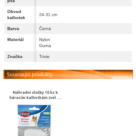
psa
Obvod
24-31 cm
kalhotek
Barva
Černá
Materiál
Nylon
Guma
Značka
Trixie
Související produkty
Náhradní vložky 10 ks k
háracím kalhotkám (vel. ...