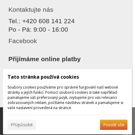
Kontaktujte nás
Tel.: +420 608 141 224
Po - Pá: 9:00 - 16:00
Facebook
Přijímáme online platby
Tato stránka používá cookies
Soubory cookies používáme pro správné fungování naší webové
stránky a jejích funkcí. Pomocí souborů cookies si také například
pamatujeme váš preferovaný jazyk, zvyšujeme pro vás relevanci
zobrazovaných reklam, počítáme návštěvu stránek a pamatujeme si
Děkujeme za důvěru
vaše nastavení provedená na stránce.
Tato stránka používá soubory cookies, které nám
pomáhají poskytovat služby. Používáním našich služeb
✖
Přizpůsobit
Povolit vše
vyjadřujete souhlas s používáním souborů cookies.
Více
© 2026 WEXBO |
www.wexbo.com
|
Přihlásit
informací naleznete zde.