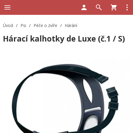
Úvod
/
Psi
/
Péče o zvíře
/
Hárání
Hárací kalhotky de Luxe (č.1 / S)