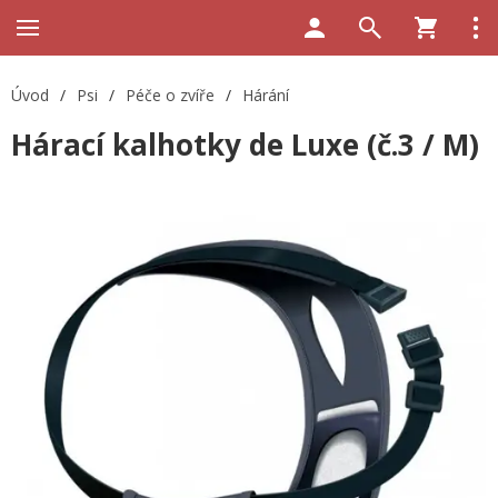
Úvod
/
Psi
/
Péče o zvíře
/
Hárání
Hárací kalhotky de Luxe (č.3 / M)