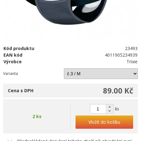
Kód produktu
23493
EAN kód
4011905234939
Výrobce
Trixie
Varianta
89.00 Kč
Cena s DPH
ks
2 ks
Vložit do košíku