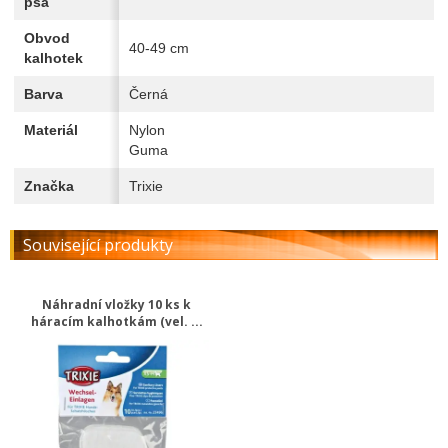
psa
Obvod
40-49 cm
kalhotek
Barva
Černá
Materiál
Nylon
Guma
Značka
Trixie
Související produkty
Náhradní vložky 10 ks k
háracím kalhotkám (vel. ...