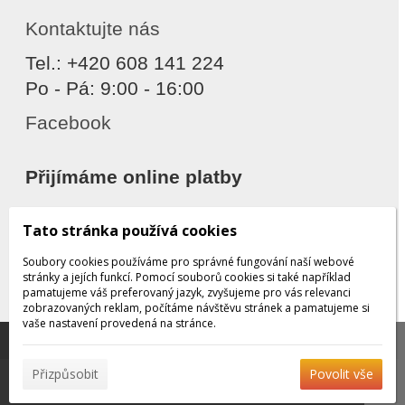
Kontaktujte nás
Tel.: +420 608 141 224
Po - Pá: 9:00 - 16:00
Facebook
Přijímáme online platby
Tato stránka používá cookies
Soubory cookies používáme pro správné fungování naší webové
stránky a jejích funkcí. Pomocí souborů cookies si také například
pamatujeme váš preferovaný jazyk, zvyšujeme pro vás relevanci
zobrazovaných reklam, počítáme návštěvu stránek a pamatujeme si
Děkujeme za důvěru
vaše nastavení provedená na stránce.
Tato stránka používá soubory cookies, které nám
pomáhají poskytovat služby. Používáním našich služeb
✖
Přizpůsobit
Povolit vše
vyjadřujete souhlas s používáním souborů cookies.
Více
© 2026 WEXBO |
www.wexbo.com
|
Přihlásit
informací naleznete zde.