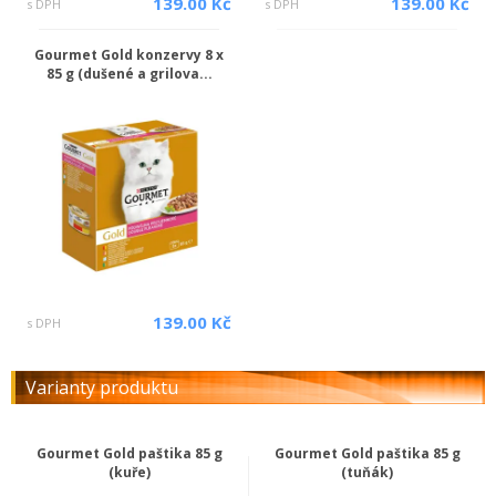
139.00 Kč
139.00 Kč
s DPH
s DPH
Gourmet Gold konzervy 8 x
85 g (dušené a grilova...
139.00 Kč
s DPH
Varianty produktu
Gourmet Gold paštika 85 g
Gourmet Gold paštika 85 g
(kuře)
(tuňák)