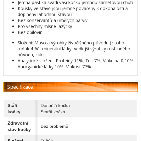
Jemná paštika svádí vaši kočku jemnou sametovou chutí
Kousky ve šťávě jsou jemně povařeny k dokonalosti a
doplněny lahodnou šťávou
Bez konzervantů a umělých barviv
Pro všechny mlsné jazýčky
Bez obilovin
Složení: Maso a výrobky živočišného původu (z toho
tuňák 4 %), minerální látky, vedlejší výrobky rostlinného
původu, cukr
Analytické složení: Proteiny 11%, Tuk 7%, Vláknina 0,10%,
Anorganické látky 10%, Vlhkost 77%
Specifikace
Stáří
Dospělá kočka
kočky
Starší kočka
Zdravotní
Bez problémů
stav kočky
Složení
Tuňák