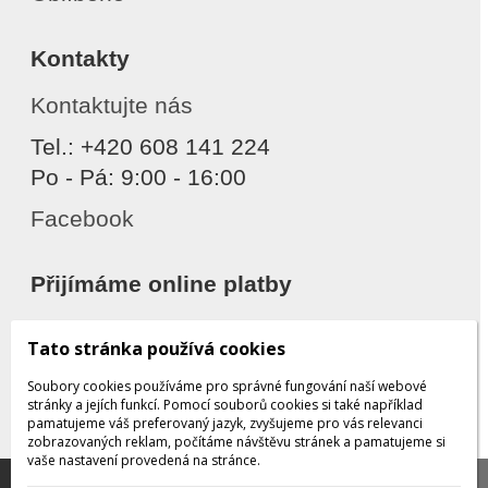
Kontakty
Kontaktujte nás
Tel.: +420 608 141 224
Po - Pá: 9:00 - 16:00
Facebook
Přijímáme online platby
Tato stránka používá cookies
Soubory cookies používáme pro správné fungování naší webové
stránky a jejích funkcí. Pomocí souborů cookies si také například
pamatujeme váš preferovaný jazyk, zvyšujeme pro vás relevanci
zobrazovaných reklam, počítáme návštěvu stránek a pamatujeme si
Děkujeme za důvěru
vaše nastavení provedená na stránce.
Tato stránka používá soubory cookies, které nám