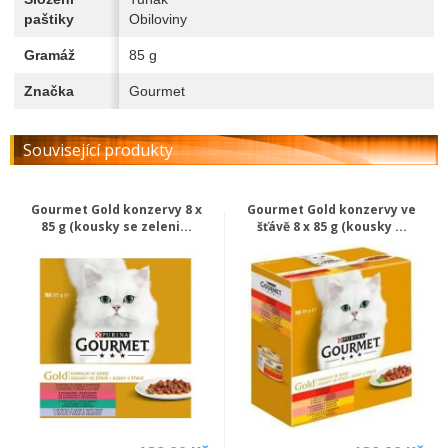
paštiky
Obiloviny
Gramáž
85 g
Značka
Gourmet
Související produkty
Gourmet Gold konzervy 8 x
Gourmet Gold konzervy ve
85 g (kousky se zeleni...
šťávě 8 x 85 g (kousky ...