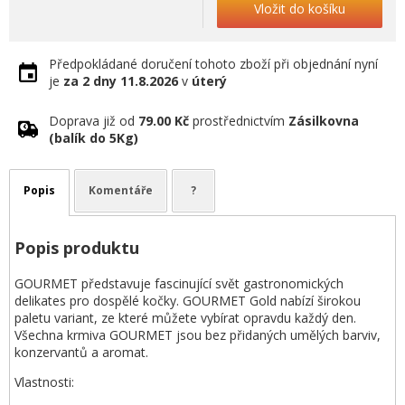
Vložit do košíku
Předpokládané doručení tohoto zboží při objednání nyní
je
za 2 dny
11.8.2026
v
úterý
Doprava již od
79.00 Kč
prostřednictvím
Zásilkovna
(balík do 5Kg)
Popis
Komentáře
?
Popis produktu
GOURMET představuje fascinující svět gastronomických
delikates pro dospělé kočky. GOURMET Gold nabízí širokou
paletu variant, ze které můžete vybírat opravdu každý den.
Všechna krmiva GOURMET jsou bez přidaných umělých barviv,
konzervantů a aromat.
Vlastnosti: