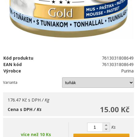
Kód produktu
7613031808649
EAN kód
7613031808649
Výrobce
Purina
Varianta
176.47 Kč
s DPH
/ Kg
15.00 Kč
Cena s DPH
/ Ks
Ks
více než 10 Ks