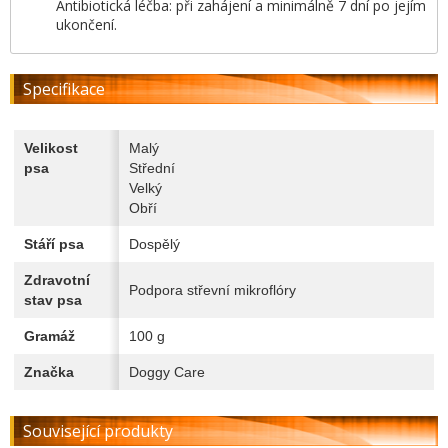
Antibiotická léčba: při zahájení a minimálně 7 dní po jejím
ukončení.
Specifikace
Velikost
Malý
psa
Střední
Velký
Obří
Stáří psa
Dospělý
Zdravotní
Podpora střevní mikroflóry
stav psa
Gramáž
100 g
Značka
Doggy Care
Související produkty