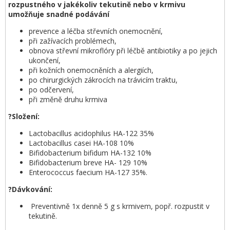
rozpustného v jakékoliv tekutině nebo v krmivu
umožňuje snadné podávání
prevence a léčba střevních onemocnění,
při zažívacích problémech,
obnova střevní mikroflóry při léčbě antibiotiky a po jejich
ukončení,
při kožních onemocněních a alergiích,
po chirurgických zákrocích na trávicím traktu,
po odčervení,
při změně druhu krmiva
?Složení:
Lactobacillus acidophilus HA-122 35%
Lactobacillus casei HA-108 10%
Bifidobacterium bifidum HA-132 10%
Bifidobacterium breve HA- 129 10%
Enterococcus faecium HA-127 35%.
?Dávkování:
Preventivně 1x denně 5 g s krmivem, popř. rozpustit v
tekutině.