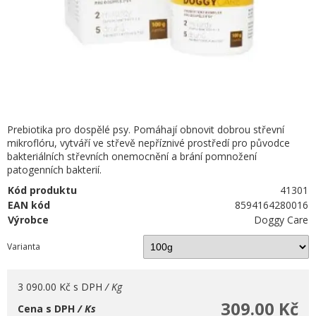
Prebiotika pro dospělé psy. Pomáhají obnovit dobrou střevní
mikroflóru, vytváří ve střevě nepříznivé prostředí pro původce
bakteriálních střevních onemocnění a brání pomnožení
patogenních bakterií.
Kód produktu
41301
EAN kód
8594164280016
Výrobce
Doggy Care
Varianta
3 090.00 Kč
s DPH
/ Kg
309.00 Kč
Cena s DPH
/ Ks