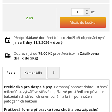
Ks
2 Ks
Vložit do košíku
Předpokládané doručení tohoto zboží při objednání nyní
je
za 3 dny
11.8.2026
v
úterý
Doprava již od
79.00 Kč
prostřednictvím
Zásilkovna
(balík do 5Kg)
Popis
Komentáře
?
Prebiotika pro dospělé psy.
Pomáhají obnovit dobrou střevní
mikroflóru, vytváří ve střevě nepříznivé prostředí pro původce
bakteriálních střevních onemocnění a brání pomnožení
patogenních bakterií.
Prášková forma přípravku (bez chuti a bez zápachu)