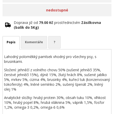
nedostupné
Doprava již od
79.00 Kč
prostřednictvím
Zásilkovna
(balík do 5Kg)
Popis
Komentáře
?
Lahodný poloměkký pamlsek vhodný pro všechny psy, s
brusinkami.
Složení: jehněčí z volného chovu 50% (sušené jehněčí 35%,
čerstvé jehněčí 15%), dýně 15%, žlutý hrách 8%, sušené jablko
5%, mrkev 5%, cizrna 4%, brusinky 4%, kuřecí tuk (konzervovaný
tokoferoly) 4%, lněné semínko 2%, sušený špenát 2%, lněný
olej 1%
Analytické složky: hrubý protein 30%, obsah tuku 10%, vlhkost
10%, hrubý popel 8%, hrubá vláknina 5%, vápník 1,5%, fosfor
1,2%, omega-3 0,2%, omega-6 0,6%