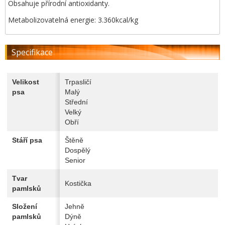
Obsahuje přírodní antioxidanty.
Metabolizovatelná energie: 3.360kcal/kg
Specifikace
Velikost
Trpasličí
psa
Malý
Střední
Velký
Obří
Stáří psa
Štěně
Dospělý
Senior
Tvar
Kostička
pamlsků
Složení
Jehně
pamlsků
Dýně