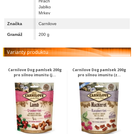
Hrách
Jablko
Mrkev
Značka
Carnilove
Gramáž
200 g
Varianty produktu
Carnilove Dog pamlsek 200g
Carnilove Dog pamlsek 200g
pro silnou imunitu (j...
pro silnou imunitu (z...