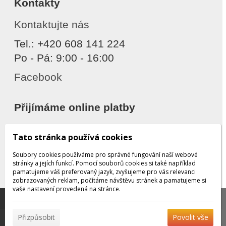
Kontakty
Kontaktujte nás
Tel.: +420 608 141 224
Po - Pá: 9:00 - 16:00
Facebook
Přijímáme online platby
Tato stránka používá cookies
Soubory cookies používáme pro správné fungování naší webové
stránky a jejích funkcí. Pomocí souborů cookies si také například
pamatujeme váš preferovaný jazyk, zvyšujeme pro vás relevanci
zobrazovaných reklam, počítáme návštěvu stránek a pamatujeme si
Děkujeme za důvěru
vaše nastavení provedená na stránce.
Tato stránka používá soubory cookies, které nám
pomáhají poskytovat služby. Používáním našich služeb
✖
Přizpůsobit
Povolit vše
vyjadřujete souhlas s používáním souborů cookies.
Více
© 2026 WEXBO |
www.wexbo.com
|
Přihlásit