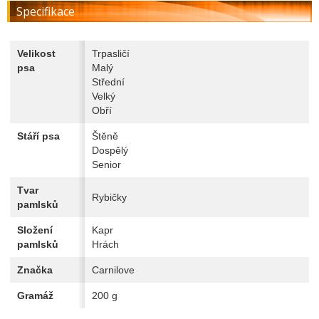
Specifikace
Velikost
Trpasličí
psa
Malý
Střední
Velký
Obří
Stáří psa
Štěně
Dospělý
Senior
Tvar
Rybičky
pamlsků
Složení
Kapr
pamlsků
Hrách
Značka
Carnilove
Gramáž
200 g