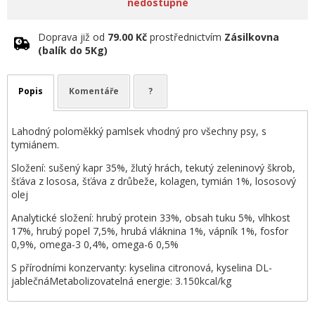
nedostupné
Doprava již od
79.00 Kč
prostřednictvím
Zásilkovna
(balík do 5Kg)
Popis
Komentáře
?
Lahodný poloměkký pamlsek vhodný pro všechny psy, s
tymiánem.
Složení: sušený kapr 35%, žlutý hrách, tekutý zeleninový škrob,
šťáva z lososa, šťáva z drůbeže, kolagen, tymián 1%, lososový
olej
Analytické složení: hrubý protein 33%, obsah tuku 5%, vlhkost
17%, hrubý popel 7,5%, hrubá vláknina 1%, vápník 1%, fosfor
0,9%, omega-3 0,4%, omega-6 0,5%
S přírodními konzervanty: kyselina citronová, kyselina DL-
jablečnáMetabolizovatelná energie: 3.150kcal/kg