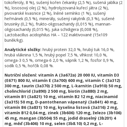
tokoferoly, 8 %), sušený kořen čekanky (2,5 %), sušená jablka (2
%), lososový olej (2 %), hydrolyzovaná kuřecí játra (2 %),
pivovarské kvasnice (2 %), lněné semínko (1 %), sušený
heřmánek (0,5 %), minerály, sušený rakytník (0,3 %), sušené
brusinky (0,2 %), frukto-oligosacharidy (0,015 %), mannan-
oligosacharidy (0,015 %), juka schidigera (0,008 %),
Lactobacillus acidophilus HA – 122 inaktivované (15x109
buněk/kg).
Analytické složky:
hrubý protein 32,0 %, hrubý tuk 16,0 %,
hrubá vláknina 1,5 %, hrubý popel 7,5 %, vlhkost 10,0 %,
omega-3 0,5 %, omega-6 2,0 %, vápník 1,2 %, fosfor 0,9 %,
sodík 0,5 %, hořčík 0,08 %.
Nutriční složení: vitamín A (3a672a) 20 000 IU, vitamín D3
(E671) 800 IU, vitamín E (3a700) 600 mg, vitamín C (3a312)
300 mg, taurin (3a370) 2 500 mg, L-karnitin (3a910) 50 mg,
cholinchlorid (3a890) 2 500 mg, biotin (3a880) 2 mg,
vitamín B1 (3a821) 10 mg, vitamín B2 12 mg, niacinamid
(3a315) 50 mg, D-pantothenan vápenatý (3a841) 40 mg,
vitamín B6 (3a831) 10 mg, kyselina listová (3a316) 2 mg,
vitamín B12 0,04 mg, zinek (3b606) 120 mg, železo (3b106)
45 mg, mangan (3b504) 55 mg, jodid draselný (3b201) 4
mg, měď (3b406) 10 mg, selen (3b8.10) 0,2 mg, L-