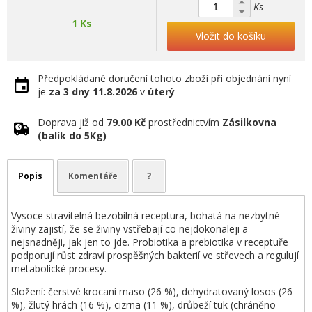
Ks
1 Ks
Vložit do košíku
Předpokládané doručení tohoto zboží při objednání nyní
je
za 3 dny
11.8.2026
v
úterý
Doprava již od
79.00 Kč
prostřednictvím
Zásilkovna
(balík do 5Kg)
Popis
Komentáře
?
Vysoce stravitelná bezobilná receptura, bohatá na nezbytné
živiny zajistí, že se živiny vstřebají co nejdokonaleji a
nejsnadněji, jak jen to jde. Probiotika a prebiotika v receptuře
podporují růst zdraví prospěšných bakterií ve střevech a regulují
metabolické procesy.
Složení: čerstvé krocaní maso (26 %), dehydratovaný losos (26
%), žlutý hrách (16 %), cizrna (11 %), drůbeží tuk (chráněno