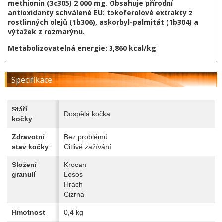
methionin (3c305) 2 000 mg. Obsahuje přírodní
antioxidanty schválené EU: tokoferolové extrakty z
rostlinných olejů (1b306), askorbyl-palmitát (1b304) a
výtažek z rozmarýnu.
Metabolizovatelná energie:
3,860 kcal/kg
Specifikace
Stáří
Dospělá kočka
kočky
Zdravotní
Bez problémů
stav kočky
Citlivé zažívání
Složení
Krocan
granulí
Losos
Hrách
Cizrna
Hmotnost
0,4 kg