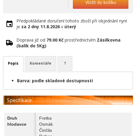
Vložit do košíku
Předpokládané doručení tohoto zboží při objednání nyní
je
za 2 dny
11.8.2026
v
úterý
Doprava již od
79.00 Kč
prostřednictvím
Zásilkovna
(balík do 5Kg)
Popis
Komentáře
?
Barva: podle skladové dostupnosti
Specifikace
Druh
Fretka
hlodavce
Osmák
Činčila