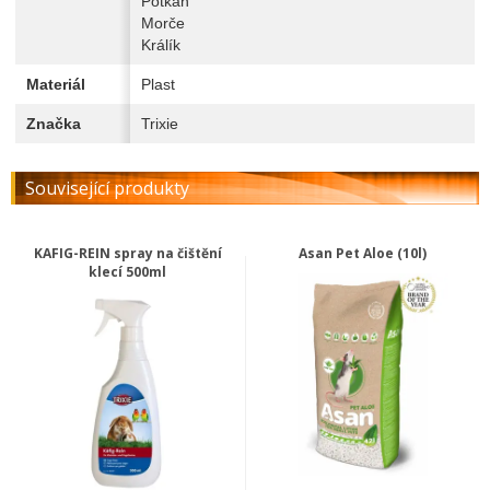
Potkan
Morče
Králík
Materiál
Plast
Značka
Trixie
Související produkty
KAFIG-REIN spray na čištění
Asan Pet Aloe (10l)
klecí 500ml