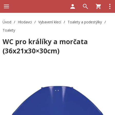
Úvod
/
Hlodavci
/
Vybavení klecí
/
Toalety a podestýlky
/
Toalety
WC pro králíky a morčata
(36x21x30×30cm)