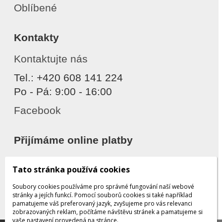
Oblíbené
Kontakty
Kontaktujte nás
Tel.: +420 608 141 224
Po - Pá: 9:00 - 16:00
Facebook
Přijímáme online platby
Tato stránka používá cookies
Soubory cookies používáme pro správné fungování naší webové
stránky a jejích funkcí. Pomocí souborů cookies si také například
pamatujeme váš preferovaný jazyk, zvyšujeme pro vás relevanci
zobrazovaných reklam, počítáme návštěvu stránek a pamatujeme si
Děkujeme za důvěru
vaše nastavení provedená na stránce.