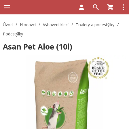
Úvod
/
Hlodavci
/
Vybavení klecí
/
Toalety a podestýlky
/
Podestýlky
Asan Pet Aloe (10l)