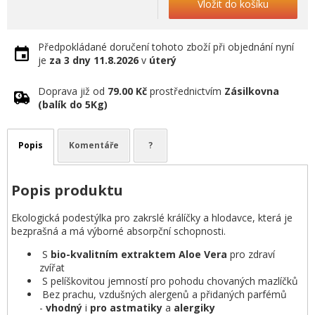
Vložit do košíku
Předpokládané doručení tohoto zboží při objednání nyní
je
za 3 dny
11.8.2026
v
úterý
Doprava již od
79.00 Kč
prostřednictvím
Zásilkovna
(balík do 5Kg)
Popis
Komentáře
?
Popis produktu
Ekologická podestýlka pro zakrslé králíčky a hlodavce, která je
bezprašná a má výborné absorpční schopnosti.
S
bio-kvalitním extraktem Aloe Vera
pro zdraví
zvířat
S pelíškovitou jemností pro pohodu chovaných mazlíčků
Bez prachu, vzdušných alergenů a přidaných parfémů
-
vhodný
i
pro
astmatiky
a
alergiky