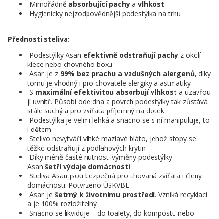
Mimořádně
absorbující
pachy
a
vlhkost
Hygienicky nejzodpovědnější podestýlka na trhu
Přednosti steliva:
Podestýlky Asan
efektivně odstraňují pachy
z okolí
klece nebo chovného boxu
Asan je z
99% bez prachu a vzdušných alergenů
, díky
tomu je vhodný i pro chovatele alergiky a astmatiky
S
maximální
efektivitou
absorbují
vlhkost
a uzavřou
jí uvnitř. Působí ode dna a povrch podestýlky tak zůstává
stále suchý a pro zvířata příjemný na dotek
Podestýlka je velmi lehká a snadno se s ní manipuluje, to
i dětem
Stelivo nevytváří vlhké mazlavé bláto, jehož stopy se
těžko odstraňují z podlahových krytin
Díky méně časté nutnosti výměny podestýlky
Asan
šetří
výdaje
domácnosti
Steliva Asan jsou bezpečná pro chovaná zvířata i členy
domácnosti. Potvrzeno ÚSKVBL
Asan je
šetrn
ý
k životnímu prostředí
. Vzniká recyklací
a je 100% rozložitelný
Snadno se likviduje – do toalety, do kompostu nebo