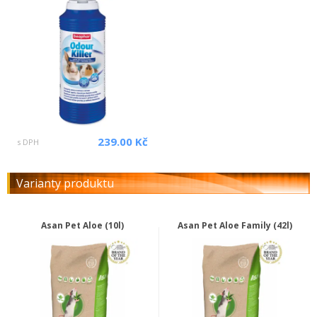
239.00 Kč
s DPH
Varianty produktu
Asan Pet Aloe (10l)
Asan Pet Aloe Family (42l)