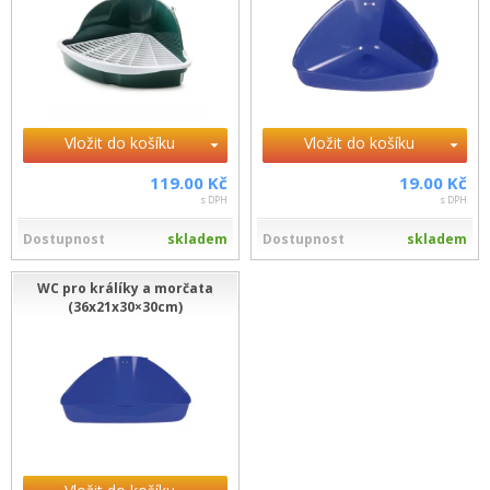
Vložit do košíku
Vložit do košíku
119.00 Kč
19.00 Kč
s DPH
s DPH
Dostupnost
skladem
Dostupnost
skladem
WC pro králíky a morčata
(36x21x30×30cm)