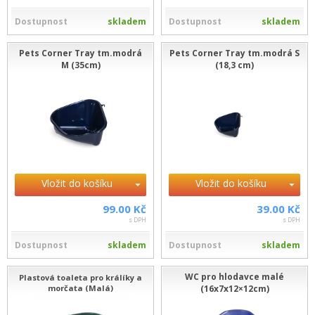
Dostupnost
skladem
Dostupnost
skladem
Pets Corner Tray tm.modrá
Pets Corner Tray tm.modrá S
M (35cm)
(18,3 cm)
Vložit do košíku
Vložit do košíku
99.00 Kč
39.00 Kč
s DPH
s DPH
Dostupnost
skladem
Dostupnost
skladem
WC pro hlodavce malé
Plastová toaleta pro králíky a
morčata (Malá)
(16x7x12×12cm)