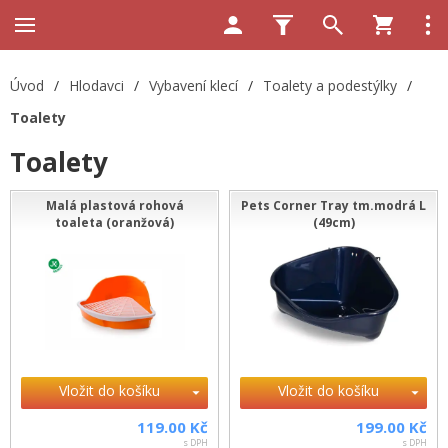
Úvod
/
Hlodavci
/
Vybavení klecí
/
Toalety a podestýlky
/
Toalety
Toalety
Malá plastová rohová
Pets Corner Tray tm.modrá L
toaleta (oranžová)
(49cm)
Vložit do košíku
Vložit do košíku
119.00 Kč
199.00 Kč
s DPH
s DPH