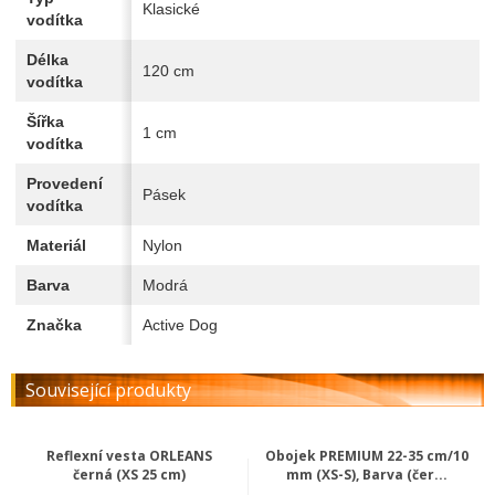
Klasické
vodítka
Délka
120 cm
vodítka
Šířka
1 cm
vodítka
Provedení
Pásek
vodítka
Materiál
Nylon
Barva
Modrá
Značka
Active Dog
Související produkty
Reflexní vesta ORLEANS
Obojek PREMIUM 22-35 cm/10
černá (XS 25 cm)
mm (XS-S), Barva (čer...