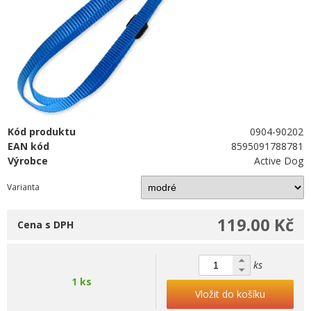
Kód produktu
0904-90202
EAN kód
8595091788781
Výrobce
Active Dog
Varianta
119.00 Kč
Cena s DPH
ks
1 ks
Vložit do košíku