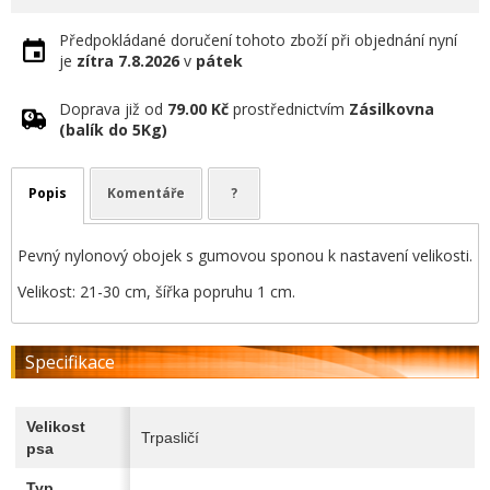
Předpokládané doručení tohoto zboží při objednání nyní
je
zítra
7.8.2026
v
pátek
Doprava již od
79.00 Kč
prostřednictvím
Zásilkovna
(balík do 5Kg)
Popis
Komentáře
?
Pevný nylonový obojek s gumovou sponou k nastavení velikosti.
Velikost: 21-30 cm, šířka popruhu 1 cm.
Specifikace
Velikost
Trpasličí
psa
Typ