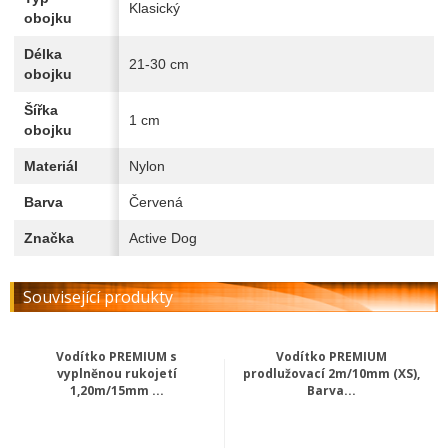
Klasický
obojku
Délka
21-30 cm
obojku
Šířka
1 cm
obojku
Materiál
Nylon
Barva
Červená
Značka
Active Dog
Související produkty
Vodítko PREMIUM s
Vodítko PREMIUM
vyplněnou rukojetí
prodlužovací 2m/10mm (XS),
1,20m/15mm ...
Barva...