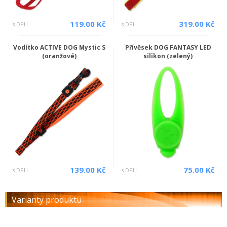
119.00 Kč
319.00 Kč
s DPH
s DPH
Vodítko ACTIVE DOG Mystic S
Přívěsek DOG FANTASY LED
(oranžové)
silikon (zelený)
139.00 Kč
75.00 Kč
s DPH
s DPH
Varianty produktu