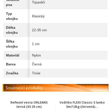
Trpasličí
psa
Typ
Klasický
obojku
Délka
22-35 cm
obojku
Šířka
1 cm
obojku
Materiál
Nylon
Barva
Černá
Značka
Trixie
Související produkty
Reflexní vesta ORLEANS
Vodítko FLEXI Classic S lanko
černá (XS 25 cm)
5m/12kg (červená)...