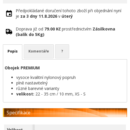
Předpokládané doručení tohoto zboží při objednání nyní
je
za 3 dny
11.8.2026
v
úterý
Doprava již od
79.00 Kč
prostřednictvím
Zásilkovna
(balík do 5Kg)
Popis
Komentáře
?
Obojek PREMIUM
vysoce kvalitní nylonový popruh
plně nastavitelný
různé barevné varianty
velikost:
22 - 35 cm / 10 mm, XS - S
Specifikace
Velikost