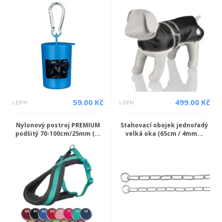
59.00 Kč
499.00 Kč
s DPH
s DPH
Nylonový postroj PREMIUM
Stahovací obojek jednořadý
podšitý 70-100cm/25mm (...
velká oka (65cm / 4mm...