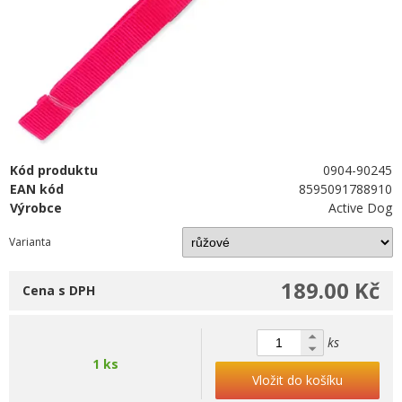
Kód produktu
0904-90245
EAN kód
8595091788910
Výrobce
Active Dog
Varianta
189.00 Kč
Cena s DPH
ks
1 ks
Vložit do košíku