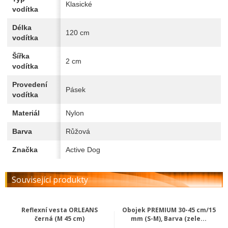
Klasické
vodítka
Délka
120 cm
vodítka
Šířka
2 cm
vodítka
Provedení
Pásek
vodítka
Materiál
Nylon
Barva
Růžová
Značka
Active Dog
Související produkty
Reflexní vesta ORLEANS
Obojek PREMIUM 30-45 cm/15
černá (M 45 cm)
mm (S-M), Barva (zele...