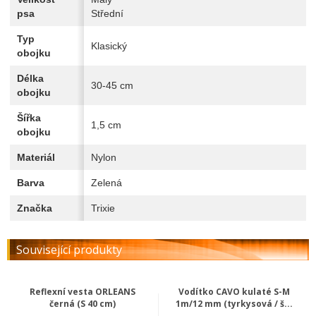
psa
Střední
Typ
Klasický
obojku
Délka
30-45 cm
obojku
Šířka
1,5 cm
obojku
Materiál
Nylon
Barva
Zelená
Značka
Trixie
Související produkty
Reflexní vesta ORLEANS
Vodítko CAVO kulaté S-M
černá (S 40 cm)
1m/12 mm (tyrkysová / š...