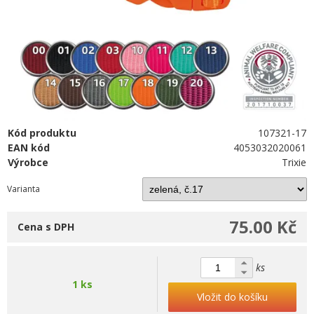
Kód produktu
107321-17
EAN kód
4053032020061
Výrobce
Trixie
Varianta
75.00 Kč
Cena s DPH
ks
1 ks
Vložit do košíku