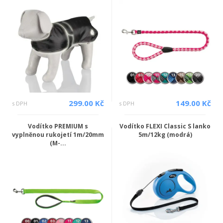
299.00 Kč
149.00 Kč
s DPH
s DPH
Vodítko PREMIUM s
Vodítko FLEXI Classic S lanko
vyplněnou rukojetí 1m/20mm
5m/12kg (modrá)
(M-...