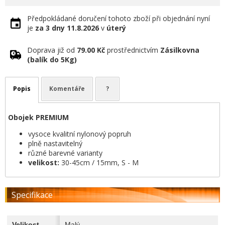
Předpokládané doručení tohoto zboží při objednání nyní
je
za 3 dny
11.8.2026
v
úterý
Doprava již od
79.00 Kč
prostřednictvím
Zásilkovna
(balík do 5Kg)
Popis
Komentáře
?
Obojek PREMIUM
vysoce kvalitní nylonový popruh
plně nastavitelný
různé barevné varianty
velikost:
30-45cm / 15mm, S - M
Specifikace
Velikost
Malý