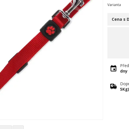
Varianta
Cena s 
Před
dny
Dopr
5Kg