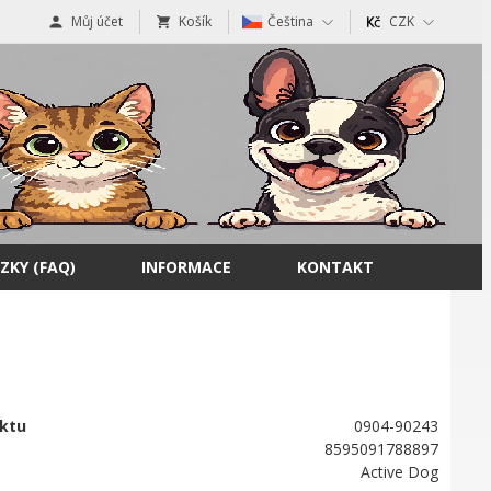
Můj účet
Košík
Čeština
CZK
ZKY (FAQ)
INFORMACE
KONTAKT
ktu
0904-90243
8595091788897
Active Dog