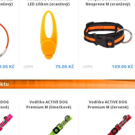
anžový)
LED silikon (oranžový)
Neoprene M (oranžový)
9.00 Kč
75.00 Kč
109.00 Kč
s DPH
s DPH
uktu
E DOG
Vodítko ACTIVE DOG
Vodítko ACTIVE DOG
žové)
Premium M (limetkové)
Premium M (červené)