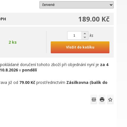
189.00 Kč
DPH
ks
2 ks
Vložit do košíku
pokládané doručení tohoto zboží při objednání nyní je
za 4
10.8.2026
v
pondělí
ava již od
79.00 Kč
prostřednictvím
Zásilkovna (balík do
)