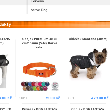
Červená
Active Dog
odukty
RLEANS
Obojek PREMIUM 30-45
Obleček Montana (40cm)
cm)
cm/15 mm (S-M), Barva
(zele...
9.00 Kč
75.00 Kč
479.00 Kč
s DPH
s DPH
ASY LED
Přívěsek DOG FANTASY
Obojek DOG FANTASY