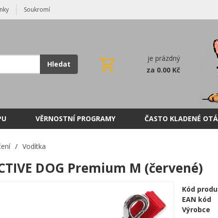
nky
Soukromí
je prázdný
Hledat
za 0.00 Kč
PU
VĚRNOSTNÍ PROGRAMY
ČASTO KLADENÉ OTÁ
ení
/
Vodítka
CTIVE DOG Premium M (červené)
Kód produ
EAN kód
Výrobce