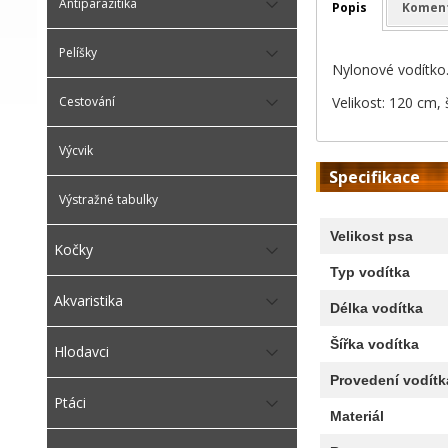
Antiparazitika
Popis
Komen
Pelíšky
Nylonové vodítko
Velikost: 120 cm,
Cestování
Výcvik
Specifikace
Výstražné tabulky
Velikost psa
Kočky
Typ vodítka
Akvaristika
Délka vodítka
Šířka vodítka
Hlodavci
Provedení vodítk
Ptáci
Materiál