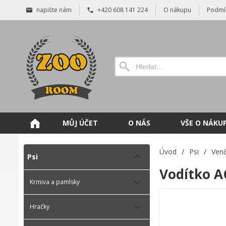
napište nám
+420 608 141 224
O nákupu
Podmí
MŮJ ÚČET
O NÁS
VŠE O NÁKU
Úvod
/
Psi
/
Venč
Psi
Vodítko A
Krmiva a pamlsky
Hračky