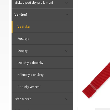
Misky a potřeby pro krmení
Venčení
Vodítka
Postroje
Obojky
Oblečky a doplňky
Náhubky a ohlávky
Doplňky venčení
Péče o zvíře