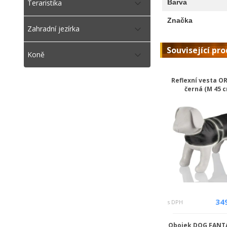
Barva
Teraristika
Značka
Zahradní jezírka
Související pr
Koně
Reflexní vesta O
černá (M 45 
34
s DPH
Obojek DOG FANT