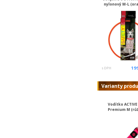
nylonový M-L (or
19
s DPH
Varianty prod
Vodítko ACTIV
Premium M (rů