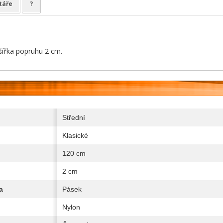
táře
?
.
 šířka popruhu 2 cm.
Střední
Klasické
120 cm
2 cm
a
Pásek
Nylon