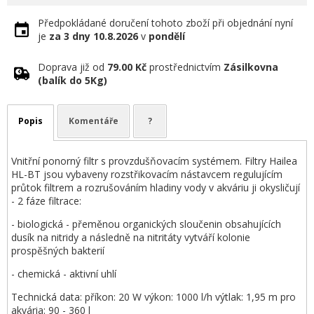
Předpokládané doručení tohoto zboží při objednání nyní
je
za 3 dny
10.8.2026
v
pondělí
Doprava již od
79.00 Kč
prostřednictvím
Zásilkovna
(balík do 5Kg)
Popis
Komentáře
?
Vnitřní ponorný filtr s provzdušňovacím systémem. Filtry Hailea
HL-BT jsou vybaveny rozstřikovacím nástavcem regulujícím
průtok filtrem a rozrušováním hladiny vody v akváriu ji okysličují
- 2 fáze filtrace:
- biologická - přeměnou organických sloučenin obsahujících
dusík na nitridy a následně na nitritáty vytváří kolonie
prospěšných bakterií
- chemická - aktivní uhlí
Technická data: příkon: 20 W výkon: 1000 l/h výtlak: 1,95 m pro
akvária: 90 - 360 l