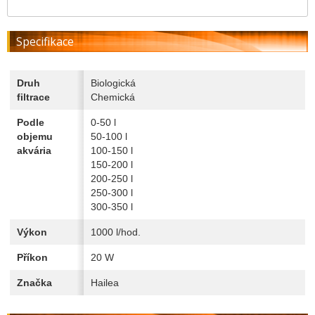
Specifikace
Druh
Biologická
filtrace
Chemická
Podle
0-50 l
objemu
50-100 l
akvária
100-150 l
150-200 l
200-250 l
250-300 l
300-350 l
Výkon
1000 l/hod.
Příkon
20 W
Značka
Hailea