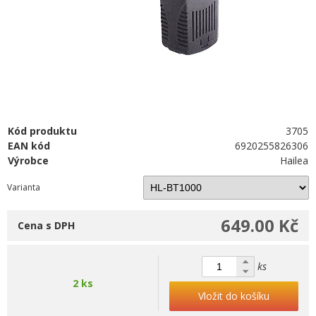
Kód produktu
3705
EAN kód
6920255826306
Výrobce
Hailea
Varianta
649.00 Kč
Cena s DPH
ks
2 ks
Vložit do košíku